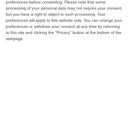
dell’Aeronautica dall’azienda “Dulbecco” di
preferences before consenting.
Please note that some
Catanzaro con partenza dall’aeroporto di
processing of your personal data may not require your consent,
but you have a right to object to such processing. Your
Lamezia Terme
preferences will apply to this website only. You can change your
Pubblicato il: 02/11/24 – 10:07
preferences or withdraw your consent at any time by returning
to this site and clicking the "Privacy" button at the bottom of the
webpage.
Volo salva vita dell’Aeronautica per
un’adolescente di Reggio Calabria
La 14enne «in imminente pericolo di vita» è