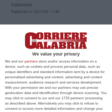
Catanzaro
Pubblicato il: 23/11/25 – 7:48
We value your privacy
We and our
partners
store and/or access information on a
device, such as cookies and process personal data, such as
unique identifiers and standard information sent by a device for
personalised advertising and content, advertising and content
measurement, audience research and services development.
Neonato trasportato d’urgenza nel cuore
With your permission we and our partners may use precise
della notte dalla Calabria al “Bambino
geolocation data and identification through device scanning. You
Gesù” di Roma
may click to consent to our and our 1733 partners’ processing
as described above. Alternatively you may click to refuse to
Il trasferimento con un Falcon
consent or access more detailed information and change your