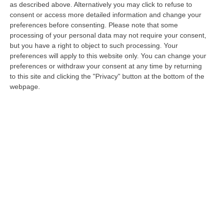
as described above. Alternatively you may click to refuse to
L’ex presidente della Compagnia delle Opere
consent or access more detailed information and change your
preferences before consenting.
Please note that some
della Calabria: «Sono stato l’accusato
processing of your personal data may not require your consent,
numero uno, addirittura il capo della “Loggia
but you have a right to object to such processing. Your
di San Marino”. “Why…
preferences will apply to this website only. You can change your
preferences or withdraw your consent at any time by returning
Pubblicato il: 20/01/21 – 14:47
to this site and clicking the "Privacy" button at the bottom of the
webpage.
"Why not", l'ex magistrato De Magistris