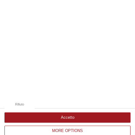
Diffamò il gup di Catanzaro, De Magistris a
processo
NAPOLI Il sindaco di Napoli, Luigi de
Magistris, è stato rinviato a giudizio con
l’accusa di avere diffamato il gup Abigail
Mellace, all’epoca dei fa…
Pubblicato il: 29/06/17 – 9:20
Rifiuto
Accetto
MORE OPTIONS