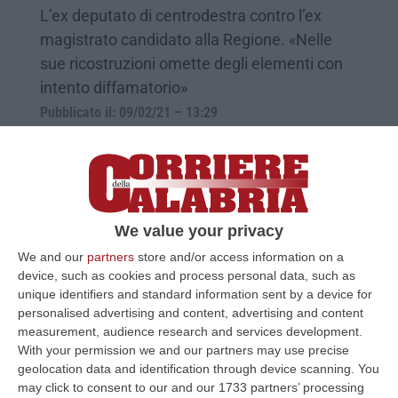
L’ex deputato di centrodestra contro l’ex
magistrato candidato alla Regione. «Nelle
sue ricostruzioni omette degli elementi con
intento diffamatorio»
Pubblicato il: 09/02/21 – 13:29
We value your privacy
We and our
partners
store and/or access information on a
device, such as cookies and process personal data, such as
unique identifiers and standard information sent by a device for
personalised advertising and content, advertising and content
measurement, audience research and services development.
With your permission we and our partners may use precise
geolocation data and identification through device scanning. You
Saladino: «Indagato da de Magistris e
may click to consent to our and our 1733 partners’ processing
assolto. Sarei io il potere forte?»