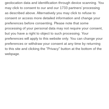
geolocation data and identification through device scanning. You
may click to consent to our and our 1733 partners’ processing
Sondaggi, Fratelli d’Italia cresce ancora e
as described above. Alternatively you may click to refuse to
sfonda il 30%. Pd sotto quota 16%
consent or access more detailed information and change your
preferences before consenting.
Please note that some
La rilevazione di YouTrend sulle ultime
processing of your personal data may not require your consent,
intenzioni di voto degli italiani. Perde
but you have a right to object to such processing. Your
consensi anche Forza Italia. Stazionari i 5
preferences will apply to this website only. You can change your
preferences or withdraw your consent at any time by returning
Stelle
to this site and clicking the "Privacy" button at the bottom of the
Pubblicato il: 22/12/22 – 12:08
webpage.