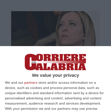
Supermedia: flettono FdI e Lega, cresce il
M5s
We value your privacy
Il partito di Meloni resta al primo posto tra le
preferenze degli italiani seguito dai
We and our
partners
store and/or access information on a
device, such as cookies and process personal data, such as
pentastellati. Pd terzo al 15,8%
unique identifiers and standard information sent by a device for
Pubblicato il: 02/02/23 – 14:32
personalised advertising and content, advertising and content
measurement, audience research and services development.
With your permission we and our partners may use precise