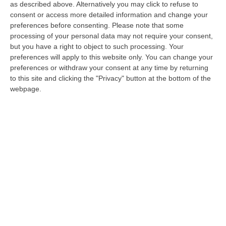
emessa il 9 giugno 2010 dal Gip di Reggio
as described above. Alternatively you may click to refuse to
Calabria nell’ambito dell’operazione ‘Meta’,
consent or access more detailed information and change your
preferences before consenting.
Please note that some
nello stesso procedimento penale, con
processing of your personal data may not require your consent,
sentenza del Tribunale di Reggio Calabria del
but you have a right to object to such processing. Your
preferences will apply to this website only. You can change your
7 maggio 2014, è stato condannato alla pena
preferences or withdraw your consent at any time by returning
di 16 anni di reclusione per associazione a
to this site and clicking the "Privacy" button at the bottom of the
webpage.
delinquere di stampo mafioso e turbativa
d’asta. Le indagini patrimoniali eseguite dalla
Dia hanno consentito, in particolare, di
accertare una evidente sproporzione tra i
redditi dichiarati da Passalacqua e la
consistenza di buona parte dei beni di cui
l’uomo aveva la disponibilita’ ed hanno
condotto al sequestro di un patrimonio di
circa 5 milioni di euro. Passalacqua, era