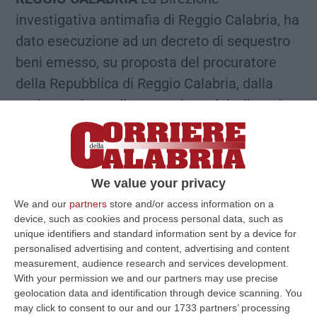
investigativa antimafia di Reggio Calabria, ha
dato esecuzione ad un decreto di sequestro
beni emesso, su proposta del procuratore
della Repubblica di Reggio Calabria, dalla
sezione misure di prevenzione del tribunale
reggino nei confronti di Domenico
Passalacqua, 64enne imprenditore originario
di Reggio Calabria, operante nel settore della
We value your privacy
ristorazione, ritenuto esponente della cosca
We and our
partners
store and/or access information on a
Buda-Imerti, egemone nei comuni di Villa San
device, such as cookies and process personal data, such as
Giovanni, Fiumara di Muro e territori vicini,
unique identifiers and standard information sent by a device for
personalised advertising and content, advertising and content
attualmente in regime di detenzione
measurement, audience research and services development.
carceraria. L’uomo, già destinatario di
With your permission we and our partners may use precise
geolocation data and identification through device scanning. You
ordinanza di custodia cautelare in carcere,
may click to consent to our and our 1733 partners’ processing