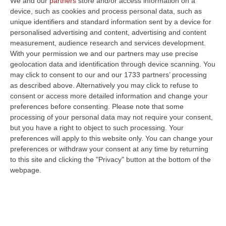
We and our
partners
store and/or access information on a
device, such as cookies and process personal data, such as
edilizio e sociale della città di Cosenza
unique identifiers and standard information sent by a device for
fotografa perfettamente la condizione in cui
personalised advertising and content, advertising and content
versano i nostri quartieri periferici. Un focus
measurement, audience research and services development.
With your permission we and our partners may use precise
scientifico, elaborato alla luce dei dati forniti
geolocation data and identification through device scanning. You
dall’Istat. Ma sono proprio questi dati a
may click to consent to our and our 1733 partners’ processing
as described above. Alternatively you may click to refuse to
restituire un’immagine fedele della politica
consent or access more detailed information and change your
assente, che rivolge la sua attenzione altrove
preferences before consenting.
Please note that some
processing of your personal data may not require your consent,
e lontano dalle zone più degradate della
but you have a right to object to such processing. Your
nostra città». È quanto ha sostenuto il
preferences will apply to this website only. You can change your
consigliere comunale e coordinatore della
preferences or withdraw your consent at any time by returning
to this site and clicking the "Privacy" button at the bottom of the
Grande Cosenza, Carlo Guccione, durante la
webpage.
conferenza stampa di questa mattina, nella
sede della Federazione provinciale del
Partito democratico di Cosenza. Nel corso