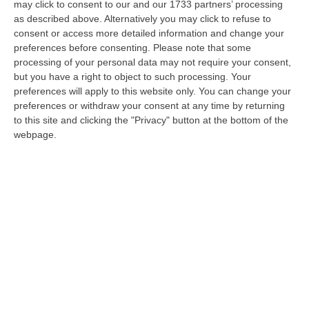
may click to consent to our and our 1733 partners’ processing
Beppe Ursino e il presidente Gianni Vrenna
as described above. Alternatively you may click to refuse to
sono a Milano dove resteranno alcuni giorni
consent or access more detailed information and change your
preferences before consenting.
Please note that some
per definire due importanti trattative. Nessun
processing of your personal data may not require your consent,
nome in entrata, almeno per il momento,
but you have a right to object to such processing. Your
preferences will apply to this website only. You can change your
tutti gli sforzi sono diretti alle cessioni di
preferences or withdraw your consent at any time by returning
Messias
e
Simy
. Come anticipato giorni fa
to this site and clicking the "Privacy" button at the bottom of the
webpage.
(leggi qui)
, il club pitagorico punta ad
incassare per poi investire il tesoretto nella
costruzione di una rosa competitiva in vista
del campionato di Serie B.
Nessuno scambio, solo cash
L’addio dei due big dovrebbe portare, almeno