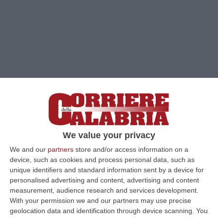
We value your privacy
We and our
partners
store and/or access information on a
Clicca e segui “Corriere della Calabria” su Google News
device, such as cookies and process personal data, such as
unique identifiers and standard information sent by a device for
personalised advertising and content, advertising and content
CROTONE
Ieri
la firma sul contratto del
measurement, audience research and services development.
nuovo allenatore Francesco Modesto
, oggi il
With your permission we and our partners may use precise
geolocation data and identification through device scanning. You
via ufficiale al mercato del
Crotone
. Il ds