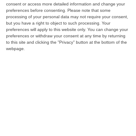
cominciato così
Don Luigi Ciotti
– referente
consent or access more detailed information and change your
preferences before consenting.
Please note that some
nazionale di Libera – il suo intervento a
processing of your personal data may not require your consent,
Limbadi, durante l’incontro con diversi
but you have a right to object to such processing. Your
preferences will apply to this website only. You can change your
sindaci che hanno sancito il loro impegno
preferences or withdraw your consent at any time by returning
antimafia firmando “Il patto di Limbadi”. «
Io
to this site and clicking the "Privacy" button at the bottom of the
webpage.
ho paura di coloro che fanno finta non sia
così grave
– continua Don Ciotti ed esorta a
rispettare la Costituzione, si riferisce in
particolare all’Art 3 che garantisce uguali
diritti ai cittadini. Ricorda poi Don Luigi
Sturzo, che aveva previsto l’arrivo della mafia
al Nord «di questo se ne parla da duecento
anni e non si dica che i giovani non ci sono.
Perché non è vero, i ragazzi sono presenti
con i loro sogni, le loro aspettative, ma hanno