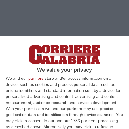
We value your privacy
We and our
partners
store and/or access information on a
Clicca e segui “Corriere della Calabria” su Google News
device, such as cookies and process personal data, such as
unique identifiers and standard information sent by a device for
personalised advertising and content, advertising and content
LIMBADI
«Il cambiamento che sogniamo ha
measurement, audience research and services development.
bisogno di un cambio di strada da parte di
With your permission we and our partners may use precise
geolocation data and identification through device scanning. You
ciascuno che non sia però un adattamento
may click to consent to our and our 1733 partners’ processing
perché c’è bisogno di una rigenerazione». Ha
as described above. Alternatively you may click to refuse to