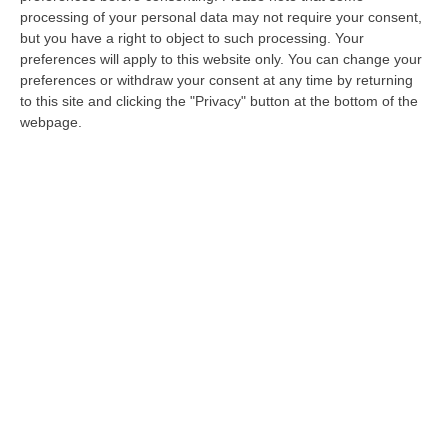
strumenti di mediazione culturale (nel 1901,
processing of your personal data may not require your consent,
su 100 abitanti 79 erano analfabeti), se non
but you have a right to object to such processing. Your
preferences will apply to this website only. You can change your
le proprie braccia capaci di esprimere solo il
preferences or withdraw your consent at any time by returning
linguaggio universale della forza. Partivano
to this site and clicking the "Privacy" button at the bottom of the
con la consapevolezza di essere servi di
webpage.
parole e di alimenti.
Uno sradicamento forzato che fa maturare –
scrive Corrado Alvaro – l’«amore disperato
per il loro paese, di cui riconoscono la vita
cruda, che hanno fuggito, ma che in loro è
rimasta allo stato di ricordo e di leggenda
dell’infanzia». In realtà, quando emigrano, i
calabresi portano con sé quella calabresità
che è nel proprio modo di essere, come nel
secondo dopoguerra, quando riprende