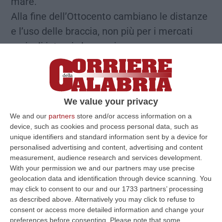
mare.
Alla fine dell’Ottocento cambiano le distanze
e l’uso delle braccia, non più per i mercati
agricoli interni che esprimevano una
domanda attrattiva ma per le industrie e le
campagne transoceaniche (Stati Uniti,
Brasile, Argentina) superando a denti stretti
We value your privacy
la paura del mare. Tredici lunghi giorni per
We and our
partners
store and/or access information on a
raggiungere il porto di New York, un orizzonte
device, such as cookies and process personal data, such as
lontano che la strada del mare da porto a
unique identifiers and standard information sent by a device for
personalised advertising and content, advertising and content
porto gli poteva prospettare: tra il 1880 e
measurement, audience research and services development.
l’inizio della Prima Guerra mondiale partono
With your permission we and our partners may use precise
250.000 calabresi. L’obbiettivo è una vita
geolocation data and identification through device scanning. You
may click to consent to our and our 1733 partners’ processing
nuova, in una terra sconosciuta, ma che era
as described above. Alternatively you may click to refuse to
anche una violenza, senza utensili o
consent or access more detailed information and change your
preferences before consenting.
Please note that some