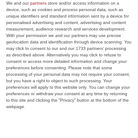
We and our
partners
store and/or access information on a
device, such as cookies and process personal data, such as
unique identifiers and standard information sent by a device for
personalised advertising and content, advertising and content
measurement, audience research and services development.
With your permission we and our partners may use precise
geolocation data and identification through device scanning. You
may click to consent to our and our 1733 partners’ processing
as described above. Alternatively you may click to refuse to
consent or access more detailed information and change your
preferences before consenting.
Please note that some
processing of your personal data may not require your consent,
but you have a right to object to such processing. Your
preferences will apply to this website only. You can change your
preferences or withdraw your consent at any time by returning
to this site and clicking the "Privacy" button at the bottom of the
Clicca e segui “Corriere della Calabria” su Google News
webpage.
COSENZA
Sei tombe “a cappuccina”, risalenti
presumibilmente all’epoca romana, sono
state scoperte a Cosenza. Il ritrovamento è