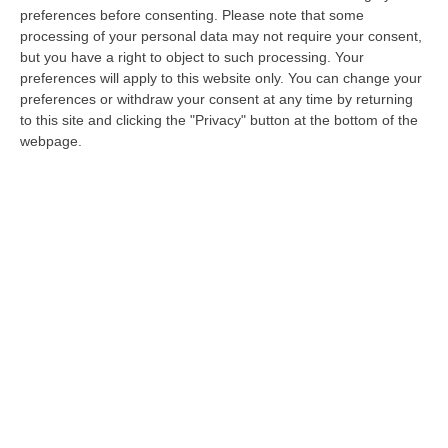
plasticamente all’atto delle candidature alle
preferences before consenting.
Please note that some
Politiche e della legge sulla ludopatia che ha
processing of your personal data may not require your consent,
portato alla “sfiducia” di Simona Loizzo,
but you have a right to object to such processing. Your
preferences will apply to this website only. You can change your
peraltro appena eletta alla Camera, da
preferences or withdraw your consent at any time by returning
capogruppo alla Regione, e alle critiche agli
to this site and clicking the "Privacy" button at the bottom of the
webpage.
organismi territoriali da parte del presidente
del Consiglio regionale Filippo Mancuso
(qui
),
ora il partito si spacca per linee interne
anche sul piano dei contenuti. Nei giorni
scorsi la Lega di Catanzaro ha lanciato la
proposta della creazione della Città
Metropolitana di Catanzaro-Crotone-Vibo
Valentia (
qui
), ma la proposta è già stata
sonoramente bocciata dallo stesso Mancuso
(«una grande cavolata», l’ha definita Mancuso