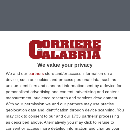
We value your privacy
We and our
partners
store and/or access information on a
device, such as cookies and process personal data, such as
unique identifiers and standard information sent by a device for
Clicca e segui “Corriere della Calabria” su Google News
personalised advertising and content, advertising and content
measurement, audience research and services development.
CATANZARO
La Lega in Calabria è sempre
With your permission we and our partners may use precise
geolocation data and identification through device scanning. You
più “sgovernata” e sempre più senza bussola.
may click to consent to our and our 1733 partners’ processing
Oltre alle divisioni tra i big, divisioni emerse
as described above. Alternatively you may click to refuse to
consent or access more detailed information and change your