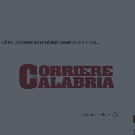
Stabilimenti balneari al setaccio della Gdf nel Crotonese: accertati ampliamenti abusivi e carenze igieniche
Calabria, na
Cambia colore:
S