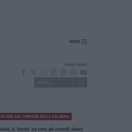
sce il “Circuito dell’ospitalità e dell’offerta ricettiva”: una rete del turismo di q
MENU
I nostri canali
ULTIME DAL CORRIERE DELLA CALABRIA
anità, la “stretta” sui conti: più controlli, bilanci