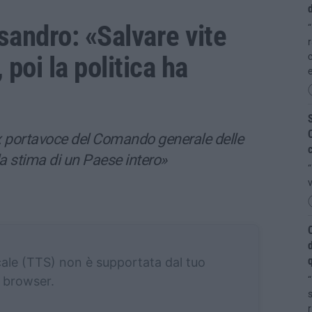
d
sandro: «Salvare vite
“
 poi la politica ha
c
S
C
’ex portavoce del Comando generale delle
c
a stima di un Paese intero»
“
v
C
d
q
cale (TTS) non è supportata dal tuo
browser.
“
s
r