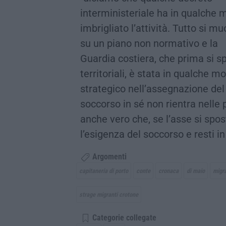
interministeriale ha in qualche
imbrigliato l’attività. Tutto si m
su un piano non normativo e la
Guardia costiera, che prima si sp
territoriali, è stata in qualche m
strategico nell’assegnazione del 
soccorso in sé non rientra nelle 
anche vero che, se l’asse si spost
l’esigenza del soccorso e resti i
Argomenti
capitaneria di porto
conte
cronaca
di maio
migra
strage migranti crotone
Categorie collegate