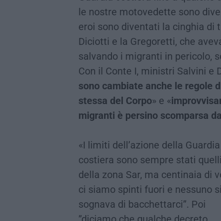
le nostre motovedette sono divent
eroi sono diventati la cinghia di
Diciotti e la Gregoretti, che avev
salvando i migranti in pericolo, so
Con il Conte I, ministri Salvini e 
sono cambiate anche le regole d
stessa del Corpo
» e «
improvvisam
migranti è persino scomparsa dal
«I limiti dell’azione della Guardia
costiera sono sempre stati quell
della zona Sar, ma centinaia di v
ci siamo spinti fuori e nessuno s
sognava di bacchettarci”. Poi
”diciamo che qualche decreto