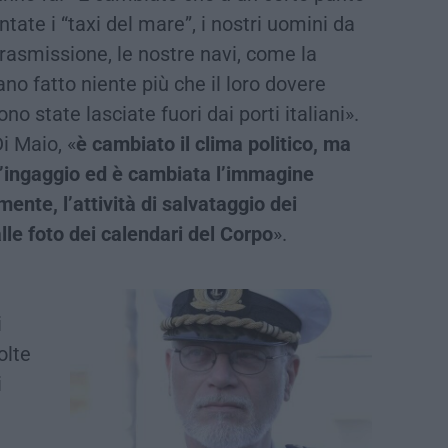
ate i “taxi del mare”, i nostri uomini da
 trasmissione, le nostre navi, come la
ano fatto niente più che il loro dovere
no state lasciate fuori dai porti italiani».
Di Maio, «
è cambiato il clima politico, ma
’ingaggio ed è cambiata l’immagine
ente, l’attività di salvataggio dei
le foto dei calendari del Corpo
».
i
olte
i