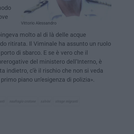
 modo
uove
Vittorio Alessandro
ingeva molto al di là delle acque
odo ritirata. Il Viminale ha assunto un ruolo
porto di sbarco. E se è vero che il
prerogative del ministero dell’Interno, è
a indietro, c’è il rischio che non si veda
n primo piano un’esigenza di polizia».
nti
naufragio crotone
salvini
strage migranti