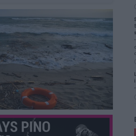
S
S
s
“
d
c
L
i
“