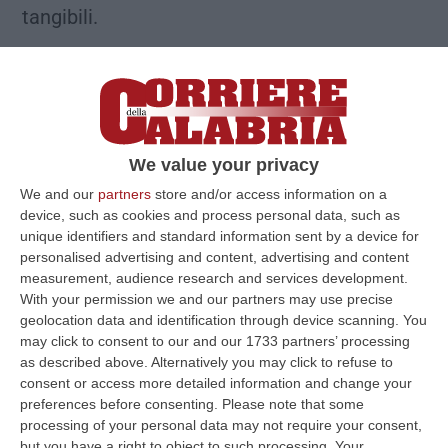
tangibili.
We value your privacy
We and our
partners
store and/or access information on a
device, such as cookies and process personal data, such as
unique identifiers and standard information sent by a device for
personalised advertising and content, advertising and content
measurement, audience research and services development.
With your permission we and our partners may use precise
geolocation data and identification through device scanning. You
Gli incontri
may click to consent to our and our 1733 partners’ processing
as described above. Alternatively you may click to refuse to
consent or access more detailed information and change your
Le ultime ore sono state particolarmente
preferences before consenting.
Please note that some
proficue, prima con la manifestazione per
processing of your personal data may not require your consent,
but you have a right to object to such processing. Your