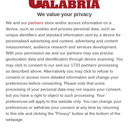
We value your privacy
We and our
partners
store and/or access information on a
device, such as cookies and process personal data, such as
unique identifiers and standard information sent by a device for
personalised advertising and content, advertising and content
measurement, audience research and services development.
With your permission we and our partners may use precise
geolocation data and identification through device scanning. You
may click to consent to our and our 1733 partners’ processing
as described above. Alternatively you may click to refuse to
consent or access more detailed information and change your
preferences before consenting.
Please note that some
Clicca e segui “Corriere della Calabria” su Google News
processing of your personal data may not require your consent,
but you have a right to object to such processing. Your
preferences will apply to this website only. You can change your
ROMA
Il via libera della Commissione Ue al
preferences or withdraw your consent at any time by returning
piano di sostegno per il settore
to this site and clicking the "Privacy" button at the bottom of the
agroindustriale italiano rende disponibile, in
webpage.