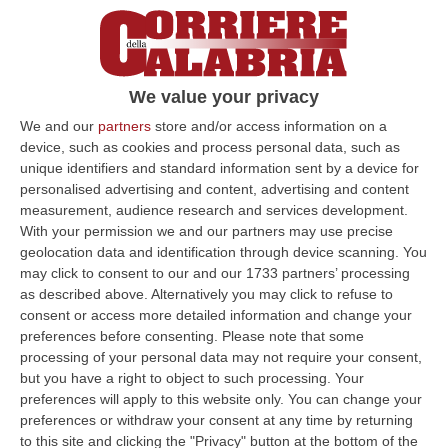
We value your privacy
We and our
partners
store and/or access information on a
device, such as cookies and process personal data, such as
unique identifiers and standard information sent by a device for
personalised advertising and content, advertising and content
measurement, audience research and services development.
With your permission we and our partners may use precise
geolocation data and identification through device scanning. You
may click to consent to our and our 1733 partners’ processing
as described above. Alternatively you may click to refuse to
consent or access more detailed information and change your
Clicca e segui “Corriere della Calabria” su Google News
preferences before consenting.
Please note that some
processing of your personal data may not require your consent,
but you have a right to object to such processing. Your
REGGIO CALABRIA
Anticipare le spese per le
preferences will apply to this website only. You can change your
cure abilitative, per le famiglie è diventato
preferences or withdraw your consent at any time by returning
difficile se non impossibile da sostenere,
to this site and clicking the "Privacy" button at the bottom of the