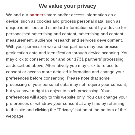
We value your privacy
We and our
partners
store and/or access information on a
device, such as cookies and process personal data, such as
unique identifiers and standard information sent by a device for
personalised advertising and content, advertising and content
measurement, audience research and services development.
With your permission we and our partners may use precise
geolocation data and identification through device scanning. You
may click to consent to our and our 1731 partners’ processing
as described above. Alternatively you may click to refuse to
consent or access more detailed information and change your
preferences before consenting.
Please note that some
Clicca e segui “Corriere della Calabria” su Google News
processing of your personal data may not require your consent,
but you have a right to object to such processing. Your
CATANZARO
Il Tribunale del Riesame di
preferences will apply to this website only. You can change your
Catanzaro ha revocato gli arresti domiciliari
preferences or withdraw your consent at any time by returning
to this site and clicking the "Privacy" button at the bottom of the
agli avvocati
Pasquale Barbieri e Pierpaolo
webpage.
Greco
, decidendo per una interdittiva di 12
mesi per i due legali. Sono state accolte le