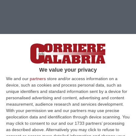
We value your privacy
We and our
partners
store and/or access information on a
device, such as cookies and process personal data, such as
Clicca e segui “Corriere della Calabria” su Google News
unique identifiers and standard information sent by a device for
personalised advertising and content, advertising and content
measurement, audience research and services development.
CATANZARO
“All’esito di una riunione fiume
With your permission we and our partners may use precise
nella Cittadella Regionale di Catanzaro il 15
geolocation data and identification through device scanning. You
may click to consent to our and our 1733 partners’ processing
febbraio è stato finalmente sottoscritto
as described above. Alternatively you may click to refuse to
l’accordo sull’indennità di Pronto Soccorso
consent or access more detailed information and change your