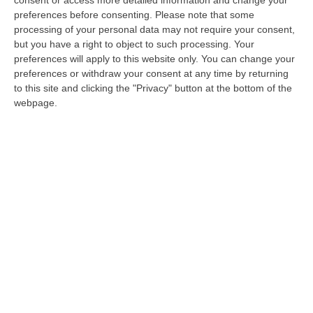
preferences before consenting.
Please note that some
tra la delegazione della Regione Calabria e le
processing of your personal data may not require your consent,
organizzazioni sindacali delle Federazioni del
but you have a right to object to such processing. Your
Pubblico Impiego. Si tratta di un importante
preferences will apply to this website only. You can change your
preferences or withdraw your consent at any time by returning
riconoscimento economico conferito agli
to this site and clicking the "Privacy" button at the bottom of the
operatori dell’area dell’Emergenza-Urgenza
webpage.
della Sanità Pubblica, veri ‘soldati’ di trincea
nella battaglia per la Salute, che in questi
anni si sono trovati a svolgere il cruciale
ruolo di baluardo e prima assistenza in
condizioni di lavoro disagevoli, e sotto una
pressione sociale che è sovente sfociata in
episodi di insofferenza e violenza, a causa
della carenza di organico e di organizzazione.
È per questi motivi che la Fp Cgil Calabria e
la Cisl Fp Calabria hanno raccolto la