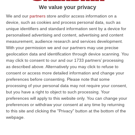
106 nei pressi di
Isca sullo Ionio
, in provincia
We value your privacy
di Catanzaro. Il veicolo si è ribaltato dopo
We and our
partners
store and/or access information on a
l’uscita involontaria dalla carreggiata.
device, such as cookies and process personal data, such as
Pezzati nell’ultima partita casalinga del
unique identifiers and standard information sent by a device for
campionato di serie D contro il Siracusa, non
personalised advertising and content, advertising and content
measurement, audience research and services development.
era sceso in campo a causa di una squalifica
With your permission we and our partners may use precise
di tre giornate.
La tragedia ha scosso l’intera
geolocation data and identification through device scanning. You
may click to consent to our and our 1733 partners’ processing
comunità di San Luca e non solo
.
La
as described above. Alternatively you may click to refuse to
Sangiovannese
, ex società del calciatore, ha
consent or access more detailed information and change your
preferences before consenting.
Please note that some
scritto una nota commossa. “La Asd
processing of your personal data may not require your consent,
Sangiovannese 1927 e il Comitato
but you have a right to object to such processing. Your
Biancoazzurro si stringono con il più
preferences will apply to this website only. You can change your
preferences or withdraw your consent at any time by returning
profondo cordoglio e sostegno attorno ai
to this site and clicking the "Privacy" button at the bottom of the
familiari, amici e conoscenti di Marco
webpage.
Pezzati.
Difensore centrale classe 93
, 22