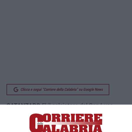
Clicca e segui “Corriere della Calabria” su Google News
CATANZARO
E’ il calciatore del San Luca
Marco Pezzati
, il 31 morto la notte scorsa in
un
incidente stradale avvenuto sulla Statale