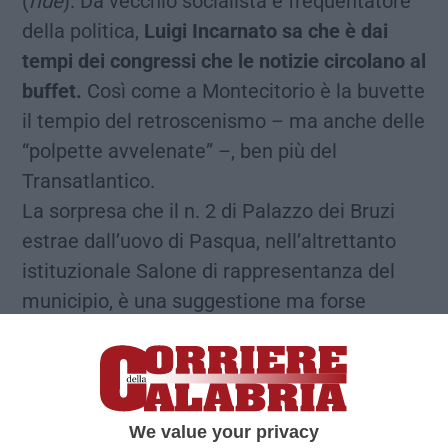
(
ride
). Da vecchio socialista e frequentatore
della politica,
Luigi Incarnato sa che è dai
tempi dei congressi che le notizie circolano al
buffet.
Così come a Montecitorio è la buvette
il tempio del retroscenismo – ma anche delle
“polpette avvelenate” –, ben più del
Transatlantico.
La sorpresa che il n. 2 di Palazzo dei Bruzi
estrae dall’uovo di Pasqua, nell’altrettanto
istituzionale Salone di rappresentanza del
municipio, è una suggestione ma forse
neanche poi tanto:
Franz Caruso non
disdegnerebbe una candidatura a presidente
della Regione
. Ma come, sarebbe il quarto
cosentino consecutivo sul piano più alto della
We value your privacy