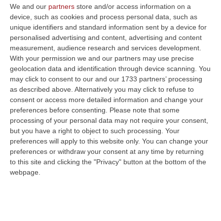
Cittadella di Germaneto di Catanzaro?
We and our
partners
store and/or access information on a
«Siamo la provincia più grande, e poi le altre
device, such as cookies and process personal data, such as
unique identifiers and standard information sent by a device for
non esprimono niente di che…» ribatte.
personalised advertising and content, advertising and content
Neanche Reggio Calabria? «I reggini, si sa, si
measurement, audience research and services development.
With your permission we and our partners may use precise
accontentano della presidenza del Consiglio,
geolocation data and identification through device scanning. You
vogliono lo scranno più prestigioso del
may click to consent to our and our 1733 partners’ processing
Palazzo più importante della loro città».
as described above. Alternatively you may click to refuse to
consent or access more detailed information and change your
Il ragionamento non farebbe una piega se
preferences before consenting.
Please note that some
non fosse che si tratta forse della
processing of your personal data may not require your consent,
but you have a right to object to such processing. Your
candidatura più anticipata della storia
preferences will apply to this website only. You can change your
repubblicana: di solito i nomi si bruciano
preferences or withdraw your consent at any time by returning
to this site and clicking the "Privacy" button at the bottom of the
almeno un paio di mesi prima della tornata
webpage.
elettorale. E invece Incarnato viaggia con due
anni e mezzo di anticipo e ha già pronto il
ticket:
Caruso governatore e il reggino