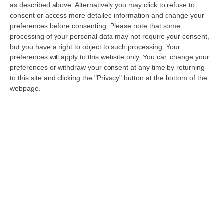
l’1 ottobre 2018 quando Bartone viene
as described above. Alternatively you may click to refuse to
individuato in Sicilia. «In un primo momento»
consent or access more detailed information and change your
preferences before consenting.
Please note that some
riporta il gip «incontra Giovanni Avarello (non
processing of your personal data may not require your consent,
indagato in questa inchiesta) il quale gli
but you have a right to object to such processing. Your
preferences will apply to this website only. You can change your
chiedeva se avesse trasportato qualcosa,
preferences or withdraw your consent at any time by returning
ricevendo risposta negativa.
«Non hai portato
to this site and clicking the "Privacy" button at the bottom of the
webpage.
niente?» «Non lavoriamo più (…) in Calabria
la caliamo…».
Nel corso della conversazione
Bartone prima si accerta dalla paternità di
Avarello, poi spiega di essersi più volte
recato in zona senza riuscire ad avere
contatti con la famiglia. «Ma io ogni mattina
gli suono per farlo affacciare e non si
affaccia mai!» protesta Bartone, «l’altra
mattina gli ho suonato per un’ora di fila a