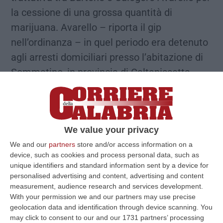
la cessione di una grossa quantità di
marijuana. Avarello – riporta il gip
nell’ordinanza – in quel periodo era detenuto
agli arresti domiciliari presso l’abitazione di
Sommatino, in provincia di Caltanissetta,
«dopo aver scontato un periodo in carcere ad
Arghillà, perché ad ottobre del 2017 era stato
arrestato a Bova Marina, nel Reggino, in
We value your privacy
quanto trovato in possesso di 5,1 kg di
We and our
partners
store and/or access information on a
marijuana».
device, such as cookies and process personal data, such as
unique identifiers and standard information sent by a device for
personalised advertising and content, advertising and content
I primi contatti nel 2018
measurement, audience research and services development.
With your permission we and our partners may use precise
geolocation data and identification through device scanning. You
Come ricostruito dagli inquirenti, dunque, è
may click to consent to our and our 1731 partners’ processing