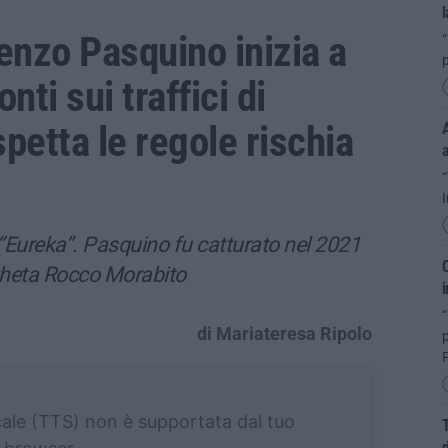
l
enzo Pasquino inizia a
“
nti sui traffici di
spetta le regole rischia
A
I
o “Eureka”. Pasquino fu catturato nel 2021
C
gheta Rocco Morabito
i
“
di Mariateresa Ripolo
P
cale (TTS) non è supportata dal tuo
T
r