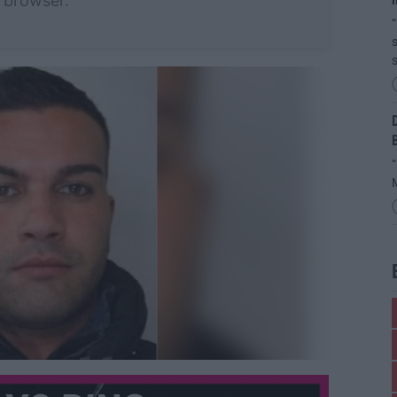
browser.
“
s
s
D
“
M