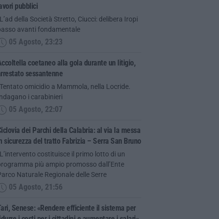
avori pubblici
L’ad della Società Stretto, Ciucci: delibera Iropi
passo avanti fondamentale
05 Agosto, 23:23
ccoltella coetaneo alla gola durante un litigio,
arrestato sessantenne
“Tentato omicidio a Mammola, nella Locride.
ndagano i carabinieri
05 Agosto, 22:07
iclovia dei Parchi della Calabria: al via la messa
n sicurezza del tratto Fabrizia – Serra San Bruno
L’intervento costituisce il primo lotto di un
programma più ampio promosso dall’Ente
arco Naturale Regionale delle Serre
05 Agosto, 21:56
ari, Senese: «Rendere efficiente il sistema per
idurre i costi per i cittadini e aumentare i salari»