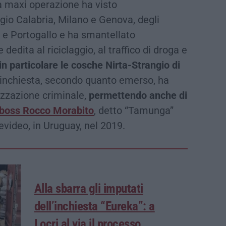
a maxi operazione ha visto
gio Calabria, Milano e Genova, degli
o e Portogallo e ha smantellato
edita al riciclaggio, al traffico di droga e
n particolare le cosche Nirta-Strangio di
L’inchiesta, secondo quanto emerso, ha
anizzazione criminale,
permettendo anche di
r boss Rocco Morabito
, detto “Tamunga”
evideo, in Uruguay, nel 2019.
Alla sbarra gli imputati
dell’inchiesta “Eureka”: a
Locri al via il processo