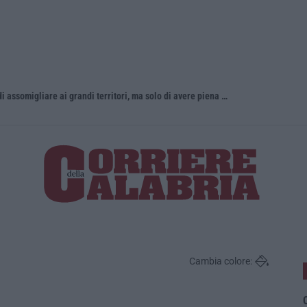
«La Calabria del vino non ha bisogno di assomigliare ai grandi territori, ma solo di avere piena consapevolezza»
Incendio d
Cambia colore:
O