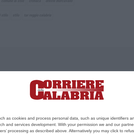
comune di stilo
cronaca
oreste morcavallo
 stilo
stilo
tar reggio calabria
ica di News&Com S.r.l ©2012-
-2026. Tutti i diritti riservati.
ia, Lamezia Terme (CZ)
irettore responsabile Paola Militano |
Privacy
ch as cookies and process personal data, such as unique identifiers an
rch and services development.
With your permission we and our partner
Design:
cfweb
ers’ processing as described above. Alternatively you may click to ref