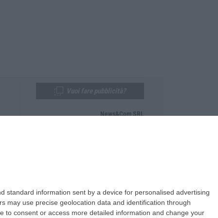
Vuoi fare pubblicità?
News&Com SRL
Telefono:
0968-53665
Email:
newsandcom@gmail.com
d standard information sent by a device for personalised advertising
s may use precise geolocation data and identification through
use to consent or access more detailed information and change your