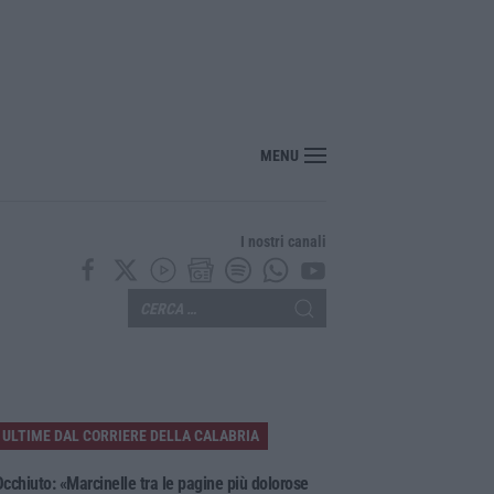
oloso a Rende, presunto piromane ripreso dalle telecamere – VIDEO
MENU
I nostri canali
ULTIME DAL CORRIERE DELLA CALABRIA
cchiuto: «Marcinelle tra le pagine più dolorose