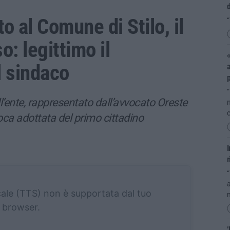
d
 al Comune di Stilo, il
“
so: legittimo il
«
 sindaco
a
“
ll’ente, rappresentato dall’avvocato Oreste
n
c
ca adottata del primo cittadino
r
“
a
cale (TTS) non è supportata dal tuo
n
browser.
’