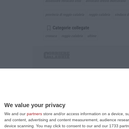
assessore revocato stilo
avvocato oreste morcavallo
provincia di reggio calabria
reggio calabria
sindaco di
Categorie collegate
cronaca
reggio calabria
ultime
Corriere delle Calabria è una testata giornalist
P.IVA. 03199620794, Via del mare 6/G, S.Eufem
Iscrizione tribunale di Lamezia Terme 5/2011 - D
Effettua una ricerca sul Corriere delle Calabria
We value your privacy
We and our
partners
store and/or access information on a device, su
and content, advertising and content measurement, audience resea
device scanning. You may click to consent to our and our 1733 partn