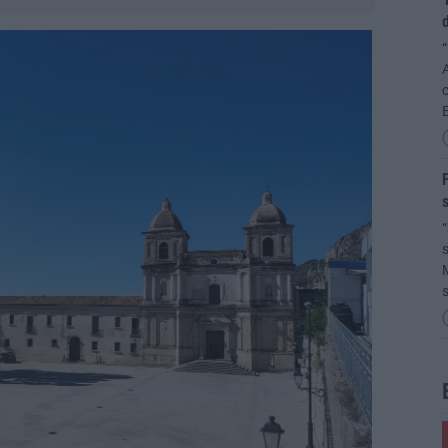
“
A
c
F
s
“
s
M