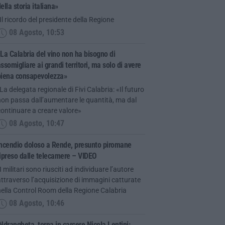
ella storia italiana»
Il ricordo del presidente della Regione
08 Agosto, 10:53
La Calabria del vino non ha bisogno di
ssomigliare ai grandi territori, ma solo di avere
piena consapevolezza»
La delegata regionale di Fivi Calabria: «Il futuro
on passa dall’aumentare le quantità, ma dal
ontinuare a creare valore»
08 Agosto, 10:47
Incendio doloso a Rende, presunto piromane
ipreso dalle telecamere – VIDEO
I militari sono riusciti ad individuare l’autore
ttraverso l’acquisizione di immagini catturate
ella Control Room della Regione Calabria
08 Agosto, 10:46
Ndrangheta, torna in carcere Nicola Lentini: