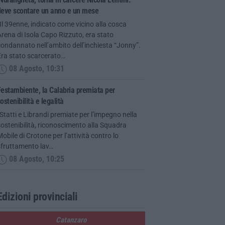
deve scontare un anno e un mese
Il 39enne, indicato come vicino alla cosca
rena di Isola Capo Rizzuto, era stato
ondannato nell’ambito dell’inchiesta “Jonny”.
Era stato scarcerato…
08 Agosto, 10:31
estambiente, la Calabria premiata per
ostenibilità e legalità
Statti e Librandi premiate per l’impegno nella
ostenibilità, riconoscimento alla Squadra
obile di Crotone per l’attività contro lo
sfruttamento lav…
08 Agosto, 10:25
Edizioni provinciali
Catanzaro