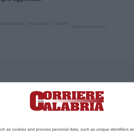
r beam incident
laser su piloti
nazionale
puntava laser su aerei
ica di News&Com S.r.l ©2012-
-2026. Tutti i diritti riservati.
ia, Lamezia Terme (CZ)
irettore responsabile Paola Militano |
Privacy
ch as cookies and process personal data, such as unique identifiers an