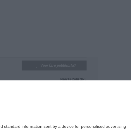
Vuoi fare pubblicità?
News&Com SRL
Telefono:
0968-53665
Email:
newsandcom@gmail.com
d standard information sent by a device for personalised advertising