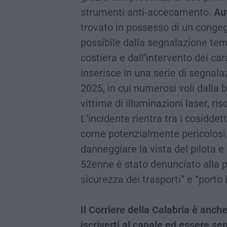
strumenti anti-accecamento.
Au
trovato in possesso di un congegn
possibile dalla segnalazione tem
costiera e dall’intervento dei carab
inserisce in una serie di segnal
2025, in cui numerosi voli dall
vittime di illuminazioni laser, ri
L’incidente rientra tra i cosiddet
come potenzialmente pericolosi p
danneggiare la vista del pilota e
52enne è stato denunciato alla pr
sicurezza dei trasporti” e “porto 
Il Corriere della Calabria è an
iscriverti al canale ed essere s