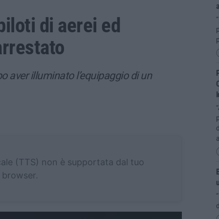
iloti di aerei ed
p
 arrestato
p
P
o aver illuminato l’equipaggio di un
C
I
“
p
d
a
cale (TTS) non è supportata dal tuo
B
browser.
“