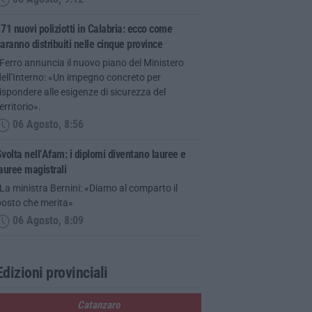
71 nuovi poliziotti in Calabria: ecco come
aranno distribuiti nelle cinque province
Ferro annuncia il nuovo piano del Ministero
ell’Interno: «Un impegno concreto per
ispondere alle esigenze di sicurezza del
erritorio».
06 Agosto, 8:56
volta nell’Afam: i diplomi diventano lauree e
auree magistrali
La ministra Bernini: «Diamo al comparto il
posto che merita»
06 Agosto, 8:09
Edizioni provinciali
Catanzaro