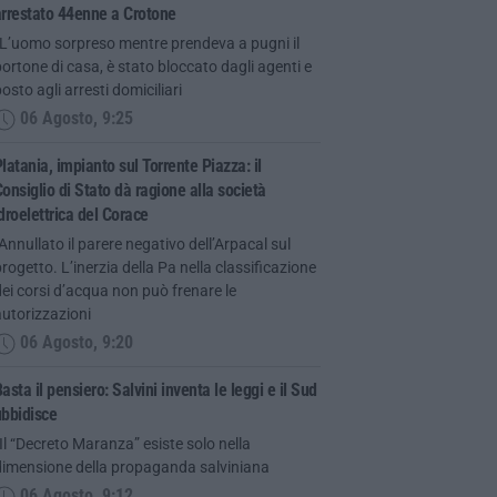
arrestato 44enne a Crotone
“L’uomo sorpreso mentre prendeva a pugni il
ortone di casa, è stato bloccato dagli agenti e
osto agli arresti domiciliari
06 Agosto, 9:25
latania, impianto sul Torrente Piazza: il
onsiglio di Stato dà ragione alla società
droelettrica del Corace
Annullato il parere negativo dell’Arpacal sul
rogetto. L’inerzia della Pa nella classificazione
ei corsi d’acqua non può frenare le
utorizzazioni
06 Agosto, 9:20
asta il pensiero: Salvini inventa le leggi e il Sud
ubbidisce
Il “Decreto Maranza” esiste solo nella
dimensione della propaganda salviniana
06 Agosto, 9:12