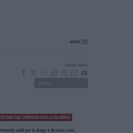
nsiero: Salvini inventa le leggi e il Sud ubbidisce
MENU
I nostri canali
ULTIME DAL CORRIERE DELLA CALABRIA
retende soldi per la droga e devasta casa: