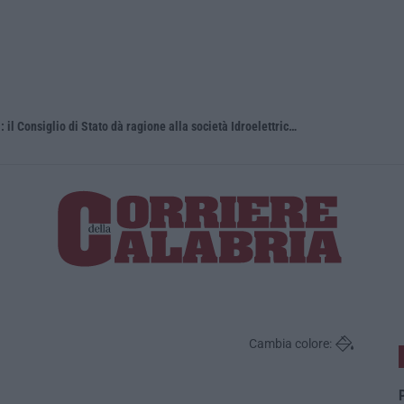
Platania, impianto sul Torrente Piazza: il Consiglio di Stato dà ragione alla società Idroelettrica del Corace
Basta il pe
Cambia colore:
P