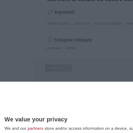
Argomenti
arresto cagliari
laser aerei
laser aerei cagliari
lase
Categorie collegate
nazionale
ultime
Corriere delle Calabria è una testata giornalist
P.IVA. 03199620794, Via del mare 6/G, S.Eufem
Iscrizione tribunale di Lamezia Terme 5/2011 - D
Effettua una ricerca sul Corriere delle Calabria
We value your privacy
We and our
partners
store and/or access information on a device, su