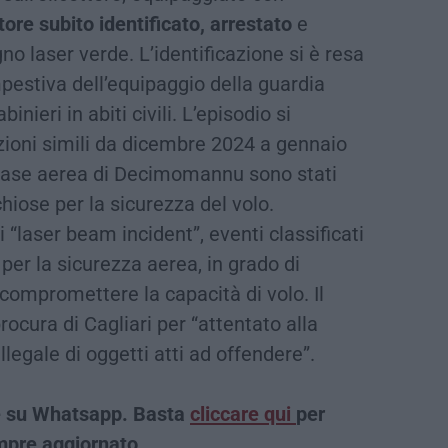
tore subito identificato, arrestato
e
o laser verde. L’identificazione si è resa
pestiva dell’equipaggio della guardia
inieri in abiti civili. L’episodio si
azioni simili da dicembre 2024 a gennaio
a base aerea di Decimomannu sono stati
schiose per la sicurezza del volo.
ti “laser beam incident”, eventi classificati
er la sicurezza aerea, in grado di
 compromettere la capacità di volo. Il
ocura di Cagliari per “attentato alla
illegale di oggetti atti ad offendere”.
che su Whatsapp. Basta
cliccare qui
per
empre aggiornato