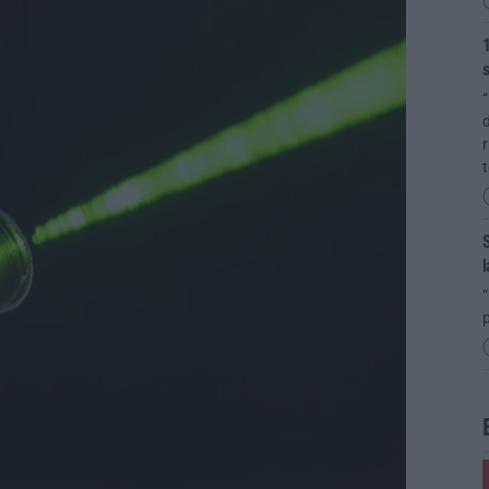
1
s
“
d
r
t
S
l
“