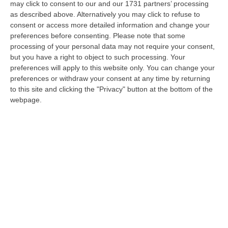
may click to consent to our and our 1731 partners’ processing
sulle future elezioni amministrative a Reggio
as described above. Alternatively you may click to refuse to
Calabria. Sono quelle emerse nel corso di un
consent or access more detailed information and change your
preferences before consenting.
Please note that some
incontro promosso in riva allo Stretto dal
processing of your personal data may not require your consent,
Carroccio, dal titolo
“Lega Calabria
, per
but you have a right to object to such processing. Your
programmare il futuro”, il primo dopo le
preferences will apply to this website only. You can change your
preferences or withdraw your consent at any time by returning
recenti nomine da parte del
commissario
to this site and clicking the "Privacy" button at the bottom of the
regionale della Lega, Filippo Mancuso
, dei
webpage.
vertici cittadini e provinciali del partito. Il
momento clou si è registrato quando il
discorso è caduto sulle future Comunali e sul
tema della candidatura a sindaco, con la
senatrice Tilde Minasi
che avrebbe auspicato
in favore della Lega la scelta del candidato
sindaco anche per la futura tornata
elettorale, come è avvenuto alle ultime