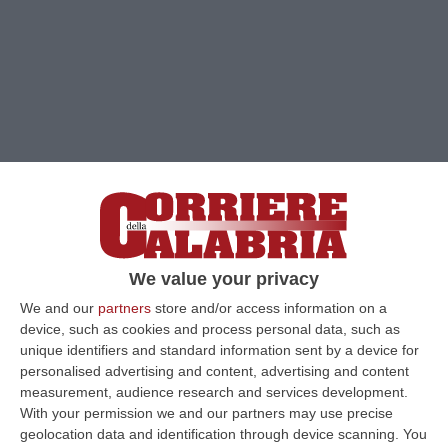
We value your privacy
We and our
partners
store and/or access information on a
device, such as cookies and process personal data, such as
unique identifiers and standard information sent by a device for
personalised advertising and content, advertising and content
Clicca e segui “Corriere della Calabria” su Google News
measurement, audience research and services development.
With your permission we and our partners may use precise
REGGIO CALABRIA
Fibrillazioni nella Lega
geolocation data and identification through device scanning. You