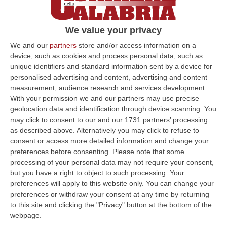
We value your privacy
We and our
partners
store and/or access information on a
device, such as cookies and process personal data, such as
unique identifiers and standard information sent by a device for
personalised advertising and content, advertising and content
measurement, audience research and services development.
With your permission we and our partners may use precise
geolocation data and identification through device scanning. You
may click to consent to our and our 1731 partners’ processing
as described above. Alternatively you may click to refuse to
Clicca e segui “Corriere della Calabria” su Google News
consent or access more detailed information and change your
preferences before consenting.
Please note that some
processing of your personal data may not require your consent,
CELICO
«Vorrei essere un rivoluzionario, nel
but you have a right to object to such processing. Your
cinema, come è stato Gioacchino da Fiore in
preferences will apply to this website only. You can change your
preferences or withdraw your consent at any time by returning
tutta la sua vita». Il regista canadese David
to this site and clicking the "Privacy" button at the bottom of the
Cronenberg ospite d’onore alla prima
webpage.