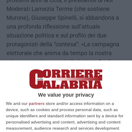
prossimi anni la città, il presidente di Noi
Moderati Lamezia Terme (che sostiene
Murone), Giuseppe Spinelli, si abbandona a
una profonda riflessione sull’attuale
situazione politica e sul profilo dei due
protagonisti della “contesa”: «La campagna
elettorale che anima da tempo la nostra
primavera volge ormai alle battute finali e
lunedì sera sapremo chi sarà eletto nuovo
sindaco dell’amata città di Lamezia Terme –
scrive Spinelli in una nota-. Preme allora,
We value your privacy
nell’urgenza, affidare al pensiero del popolo
We and our
partners
store and/or access information on a
Sovrano alcune mie sintetiche ultime
device, such as cookies and process personal data, such as
valutazioni, come contributo argomentativo,
unique identifiers and standard information sent by a device for
personalised advertising and content, advertising and content
nel pubblico dibattito, della parte politica che
measurement, audience research and services development.