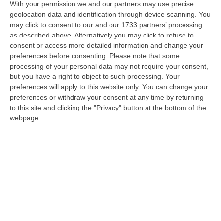
rappresento.
La competizione elettorale, con
With your permission we and our partners may use precise
speciale riguardo al turno di ballottaggio, ha
geolocation data and identification through device scanning. You
may click to consent to our and our 1733 partners’ processing
visto un a volte acceso, serrato confronto tra
as described above. Alternatively you may click to refuse to
due candidati – sottolinea il presidente -, che
consent or access more detailed information and change your
preferences before consenting.
Please note that some
a dire il vero incarnano dei modi si essere e
processing of your personal data may not require your consent,
delle storie plasticamente assai distanti e la
but you have a right to object to such processing. Your
preferences will apply to this website only. You can change your
cosa rende agevole la scelta del voto»
. La
preferences or withdraw your consent at any time by returning
prima riflessione di Spinelli è sulla candidata
to this site and clicking the "Privacy" button at the bottom of the
Lo Moro, che al primo turno ha ricevuto il
webpage.
31,77% delle preferenze:
«Lo Moro mette
sulla bilancia e rivendica giustamente il suo
encomiabile e specchiato
cursus honorum
–
dice il presidente di Noi Moderati -, facendo
leva sul suo più che trentennale esercizio del
potere,
nel quale si è legittimamente e