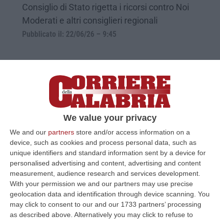
Consiglio di Stato rigetta i ricorsi contro Noi
Moderati e altri consiglieri regionali
Pubblicato il: 22/06/26 – 9:45
We value your privacy
We and our
partners
store and/or access information on a
device, such as cookies and process personal data, such as
unique identifiers and standard information sent by a device for
personalised advertising and content, advertising and content
measurement, audience research and services development.
La Regione stanzia 6 milioni per i danni
With your permission we and our partners may use precise
dei cicloni e oltre 3 milioni per reclutare
geolocation data and identification through device scanning. You
nuovo personale nella sanità
may click to consent to our and our 1733 partners’ processing
as described above. Alternatively you may click to refuse to
Approvata all’unanimità in Consiglio