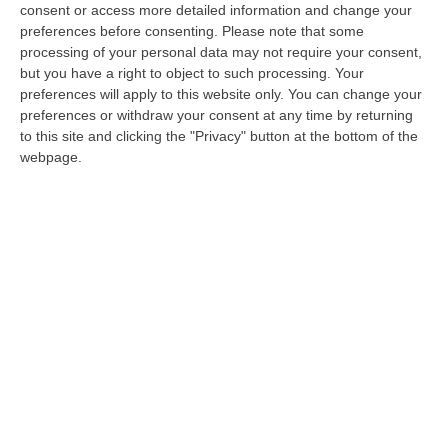
consent or access more detailed information and change your
regionale la Variazione di bilancio adottata
preferences before consenting.
Please note that some
dalla Giunta
processing of your personal data may not require your consent,
but you have a right to object to such processing. Your
Pubblicato il: 19/06/26 – 13:28
preferences will apply to this website only. You can change your
preferences or withdraw your consent at any time by returning
to this site and clicking the "Privacy" button at the bottom of the
webpage.
Lamezia, “Noi Moderati” blinda Murone
dopo l’addio alla Lega. «Fedeltà al
programma votato dai cittadini»