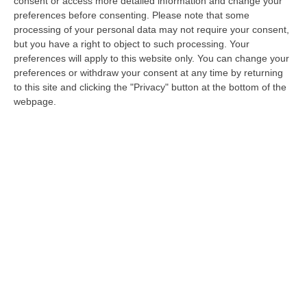
consent or access more detailed information and change your
grande contributo
, è stato il partito più votato
preferences before consenting.
Please note that some
della coalizione, abbiamo anche il consigliere
processing of your personal data may not require your consent,
but you have a right to object to such processing. Your
più votato della coalizione, Saullo.
preferences will apply to this website only. You can change your
Complimenti a tutti i nostri candidati che
preferences or withdraw your consent at any time by returning
to this site and clicking the "Privacy" button at the bottom of the
hanno fatto una grande corsa. Voglio
webpage.
ringraziare tutti e 24 i nostri candidati, uomini
e donne speciali, che hanno fatto un lavoro
eccezionale». A dirlo A
ntonio Montuoro,
presidente della Commissione Bilancio del
Consiglio regionale, di Fratelli d’Italia
,
commentando con il
Corriere della Calabria
la vittoria di Mario Murone al ballottaggio di
Lamezia Terme. «Da domani – aggiunge
Montuoro – bisogna lavorare per una
Lamezia forte, coesa, per una Lamezia che