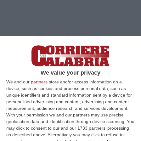
We value your privacy
We and our
partners
store and/or access information on a
device, such as cookies and process personal data, such as
Clicca e segui “Corriere della Calabria” su Google News
unique identifiers and standard information sent by a device for
personalised advertising and content, advertising and content
LAMEZIA TERME
«Il centrodestra unito ha
measurement, audience research and services development.
With your permission we and our partners may use precise
dimostrato di avere una grande forza,
geolocation data and identification through device scanning. You
soprattutto ha dimostrato di saper fare le
may click to consent to our and our 1733 partners’ processing
as described above. Alternatively you may click to refuse to
scelte giuste.
Fratelli d’Italia ha dato un