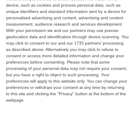
device, such as cookies and process personal data, such as
unique identifiers and standard information sent by a device for
personalised advertising and content, advertising and content
measurement, audience research and services development.
With your permission we and our partners may use precise
geolocation data and identification through device scanning. You
may click to consent to our and our 1733 partners’ processing
as described above. Alternatively you may click to refuse to
consent or access more detailed information and change your
Clicca e segui “Corriere della Calabria” su Google News
preferences before consenting.
Please note that some
processing of your personal data may not require your consent,
ROMA
Mimmo Lucano come candidato alla
but you have a right to object to such processing. Your
preferences will apply to this website only. You can change your
Regione: è l’indiscrezione riportata dal
preferences or withdraw your consent at any time by returning
Corriere della Sera, secondo cui i leader
to this site and clicking the "Privacy" button at the bottom of the
nazionali di Alleanza Verdi Sinistra
webpage.
starebbero pensando al suo nome da
proporre agli alleati del campo progressista.
Secondo il quotidiano, sarebbero stati Angelo