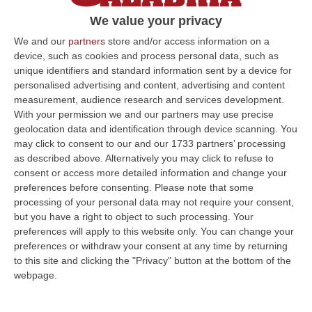
registrati in Calabria da quando è stata
installata la rete sismica
: è quello avvenuto
We value your privacy
nella notte al largo della costa di Amantea,
We and our
partners
store and/or access information on a
device, such as cookies and process personal data, such as
nel Cosentino, a una profondità di circa 250
unique identifiers and standard information sent by a device for
chilometri. La prima stima strumentale, pari
personalised advertising and content, advertising and content
measurement, audience research and services development.
a magnitudo 6.2, è stata successivamente
With your permission we and our partners may use precise
ricalcolata in 6.1 dall’
Istituto nazionale di
geolocation data and identification through device scanning. You
geofisica e vulcanologia
.
may click to consent to our and our 1733 partners’ processing
as described above. Alternatively you may click to refuse to
Il “motore” che ha generato questo terremoto
consent or access more detailed information and change your
si trova nel Mar Tirreno meridionale, spiega
preferences before consenting.
Please note that some
processing of your personal data may not require your consent,
Salvatore Stramondo
, direttore del
but you have a right to object to such processing. Your
Dipartimento Terremoti dell’Ingv. Si tratta
preferences will apply to this website only. You can change your
preferences or withdraw your consent at any time by returning
della
litosfera ionica
, ossia la porzione della
to this site and clicking the "Privacy" button at the bottom of the
crosta terrestre e della parte superiore del
webpage.
mantello in corrispondenza del Mar Ionio,