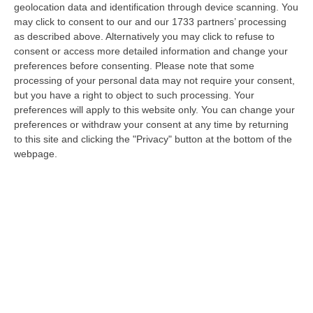
geolocation data and identification through device scanning. You
may click to consent to our and our 1733 partners’ processing
Al Pugliese è attivo un ambulatorio per chi
as described above. Alternatively you may click to refuse to
sviluppa il “Long Covid”
consent or access more detailed information and change your
preferences before consenting.
Please note that some
Medici specializzati visiteranno i pazienti che
processing of your personal data may not require your consent,
accusano le conseguenze della malattia
but you have a right to object to such processing. Your
preferences will apply to this website only. You can change your
dopo la guarigione
preferences or withdraw your consent at any time by returning
Pubblicato il: 15/11/21 – 10:37
to this site and clicking the "Privacy" button at the bottom of the
webpage.