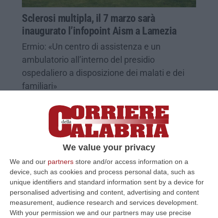
Sclerosi multipla, il 7 marzo sarà
inaugurato l’infopoint Aism a Lamezia
Ermio: «Un centro di assistenza e un
ambulatorio all’interno del presidio
ospedaliero a disposizione dei malati e dei
familiari»
Pubblicato il: 04/03/22 – 10:19
We value your privacy
We and our
partners
store and/or access information on a
device, such as cookies and process personal data, such as
unique identifiers and standard information sent by a device for
personalised advertising and content, advertising and content
measurement, audience research and services development.
With your permission we and our partners may use precise