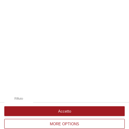
Cosentino. A Belvedere vince Cascini,
Federico a Luzzi – ELENCO
Venticinque i centri in cui si è votato per il
rinnovo dei consigli comunali. Ecco i risultati
di tutte le sfide
Pubblicato il: 13/06/22 – 16:32
Rifiuto
Accetto
MORE OPTIONS