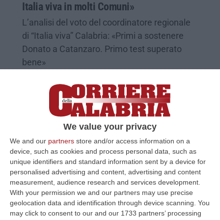
Italia viva in molti Comuni»
L’analisi del voto del coordinatore regionale
di “Italia viva” Calabria: «Primi a sostenere
Donato a Catanzaro. Primo test superato
bene»
Pubblicato il: 14/06/22 – 11:55
We value your privacy
We and our
partners
store and/or access information on a
device, such as cookies and process personal data, such as
unique identifiers and standard information sent by a device for
personalised advertising and content, advertising and content
measurement, audience research and services development.
With your permission we and our partners may use precise
geolocation data and identification through device scanning. You
may click to consent to our and our 1733 partners’ processing
Voto disgiunto, Donato perde quasi il 10%.