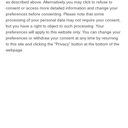
as described above. Alternatively you may click to refuse to
Fiorita e Ferro avanti rispetto alle liste
consent or access more detailed information and change your
preferences before consenting.
Please note that some
Alleanza per Catanzaro la lista più votata.
processing of your personal data may not require your consent,
Nel centrosinistra primeggiano le civiche,
but you have a right to object to such processing. Your
indietro Pd (5,8%) e M5S (2,76)
preferences will apply to this website only. You can change your
preferences or withdraw your consent at any time by returning
Pubblicato il: 14/06/22 – 9:23
to this site and clicking the "Privacy" button at the bottom of the
webpage.
Elezioni, Orsomarso: «Ferro oltre le