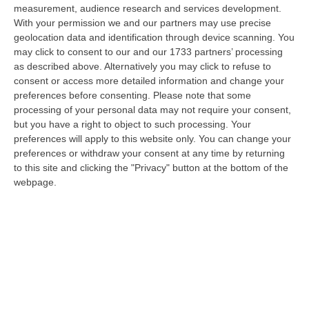
09 Agosto, 13:34
measurement, audience research and services development.
With your permission we and our partners may use precise
La Notte Del Mare Stasera Su Rai 2, La Calabria E Il Mediterraneo
geolocation data and identification through device scanning. You
Protagonisti Dal Castello Murat Di Pizzo
may click to consent to our and our 1733 partners’ processing
as described above. Alternatively you may click to refuse to
“PIZZO Il blu della Calabria, le sue coste, il Mediterraneo e soprattutto le
consent or access more detailed information and change your
tante voci che ogni giorno raccontano, studiano, proteggono e v…
preferences before consenting.
Please note that some
09 Agosto, 12:52
processing of your personal data may not require your consent,
but you have a right to object to such processing. Your
Evade Dai Domiciliari, Boss Ergastolano Torna In Carcere
preferences will apply to this website only. You can change your
“È tornato in carcere Giovanni Calasso, 61 anni, storico esponente della
preferences or withdraw your consent at any time by returning
Sacra Corona Unita e già condannato all’ergastolo, arrestato il 1°…
to this site and clicking the "Privacy" button at the bottom of the
09 Agosto, 12:18
webpage.
In Fiamme Nella Notte Il Capannone Di Un’azienda A
Montegiordano, Danni Da Oltre Un Milione Di Euro
“MONTEGIORDANO Un grosso incendio ha colpito questa notte un
capannone della Sassone Tartufi, azienda di Montegiordano
specializzata nella c…
09 Agosto, 11:59