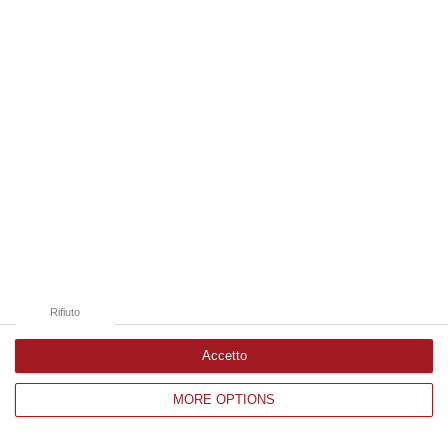
Edizioni provinciali
Catanzaro
Cosenza
Vibo Valentia
Reggio Calabria
Crotone
Rifiuto
Accetto
MORE OPTIONS
Corriere delle Calabria è una testata giornalistica di News&Com S.r.l
©2012-
-2026. Tutti i diritti riservati.