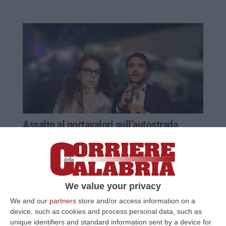
Assalto al portavalori sull’autostrada,
scoppia anche una polemica politica
Il Pd con Irto chiede maggiore attenzione
dallo Stato. La replica della Ferro: siete stati
voi a diminuire la sicurezza
We value your privacy
Pubblicato il: 01/12/25 – 18:34
We and our
partners
store and/or access information on a
device, such as cookies and process personal data, such as
unique identifiers and standard information sent by a device for