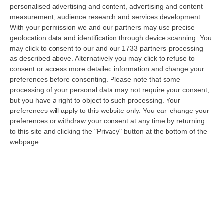
personalised advertising and content, advertising and content
measurement, audience research and services development.
With your permission we and our partners may use precise
geolocation data and identification through device scanning. You
may click to consent to our and our 1733 partners’ processing
as described above. Alternatively you may click to refuse to
consent or access more detailed information and change your
preferences before consenting.
Please note that some
processing of your personal data may not require your consent,
but you have a right to object to such processing. Your
preferences will apply to this website only. You can change your
Chiodi sull’asfalto e auto bruciate, assalto
preferences or withdraw your consent at any time by returning
a un portavalori in autostrada nei pressi di
to this site and clicking the "Privacy" button at the bottom of the
Bagnara – FOTO E VIDEO
webpage.
Rubati circa due milioni di euro. In azione un
commando organizzato con il colpo
avvenuto all’interno della galleria
Pubblicato il: 01/12/25 – 8:16