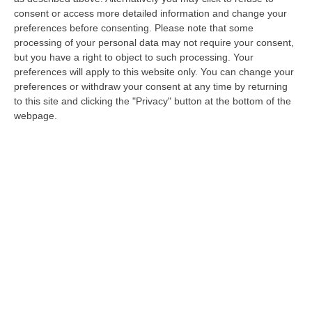
nell’inchiesta dalla Dda di Cagliari. 31 le
consent or access more detailed information and change your
misure cautelari
preferences before consenting.
Please note that some
Pubblicato il: 27/09/23 – 14:12
processing of your personal data may not require your consent,
but you have a right to object to such processing. Your
preferences will apply to this website only. You can change your
preferences or withdraw your consent at any time by returning
to this site and clicking the "Privacy" button at the bottom of the
webpage.
“Jonny”, la Cassazione su Sacco: «Ha
messo la Misericordia e le altre imprese a
disposizione degli Arena»
Le motivazioni della Suprema Corte