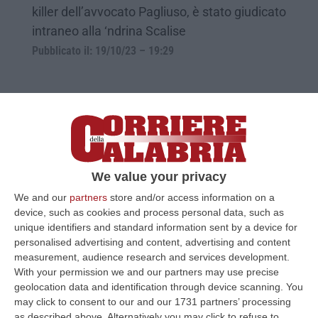
killer dell’avvocato Pagliuso, è stato giudicato
intraneo alla ‘ndrina Scalise
Pubblicato il: 19/10/23 – 19:29
We value your privacy
We and our
partners
store and/or access information on a
device, such as cookies and process personal data, such as
unique identifiers and standard information sent by a device for
personalised advertising and content, advertising and content
Operazione antimafia in Sardegna, nei
measurement, audience research and services development.
With your permission we and our partners may use precise
guai anche l’ex assessora Murgia
geolocation data and identification through device scanning. You
L’ex esponente della giunta regionale è finita
may click to consent to our and our 1731 partners’ processing
as described above. Alternatively you may click to refuse to