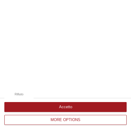
associazione mafiosa, riciclaggio
internazionale, trasferimento fraudolento di
valori, truffa
Pubblicato il: 25/01/23 – 7:01
Rifiuto
Accetto
Cosche a Rocca di Neto, “insegnamenti” di
MORE OPTIONS
‘ndrangheta al figlio: «Ecco chi sono i
capi…»