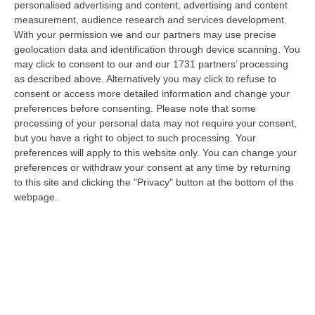
personalised advertising and content, advertising and content
creatività visionaria, ha trasformato la moda italiana in un’espressione
measurement, audience research and services development.
dur…
With your permission we and our partners may use precise
06 Agosto, 20:48
geolocation data and identification through device scanning. You
may click to consent to our and our 1731 partners’ processing
Dai Piani Per Il Rischio Sismico Al Welfare, I Provvedimenti
as described above. Alternatively you may click to refuse to
Approvati Dalla Giunta Regionale
consent or access more detailed information and change your
“CATANZARO La Giunta della Regione Calabria, nella seduta odierna, su
preferences before consenting.
Please note that some
proposta del presidente Roberto Occhiuto, ha approvato il nuovo Protoc…
processing of your personal data may not require your consent,
but you have a right to object to such processing. Your
06 Agosto, 20:03
preferences will apply to this website only. You can change your
preferences or withdraw your consent at any time by returning
Reggio Calabria, Bernini In Visita Alla Mediterranea: «Qui La
to this site and clicking the "Privacy" button at the bottom of the
Facoltà Di Medicina? Valuteremo La Domanda»
webpage.
“REGGIO CALABRIA La ministra dell’Università e della ricerca Anna Maria
Bernini ha visitato oggi la Mediterranea di Reggio Calabria, accompa…
06 Agosto, 19:49
L’estate Di Sangue Sulle Strade Vibonesi, Le Vite Spezzate Di
Carmelo E Andrea E Una Provincia Sotto Shock
“VIBO VALENTIA Carmelo aveva 27 anni, Andrea solo 23. Due giovani vite