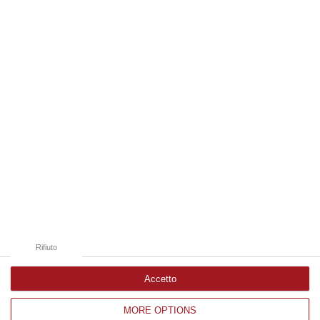
spezzate, famiglie e comunità sconvolte in una drammatica scia di san…
06 Agosto, 19:10
Edizioni provinciali
Catanzaro
Cosenza
Vibo Valentia
Reggio Calabria
Crotone
Rifiuto
Accetto
MORE OPTIONS