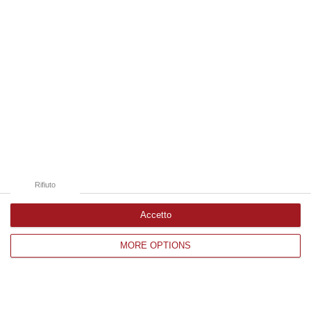
Catanzaro
Cosenza
Vibo Valentia
Reggio Calabria
Crotone
Rifiuto
Accetto
Corriere delle Calabria è una testata giornalistica di News&Com S.r.l
MORE OPTIONS
©2012-
-2026. Tutti i diritti riservati.
P.IVA. 03199620794, Via del mare 6/G, S.Eufemia, Lamezia Terme
(CZ)
Iscrizione tribunale di Lamezia Terme 5/2011 - Direttore