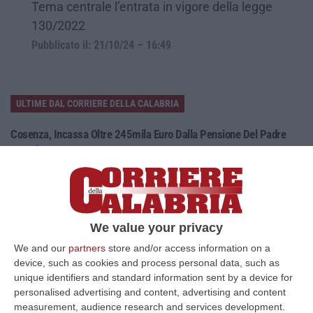
Tema centrale l’entrata in vigore della legge
130/2022
Pubblicato il: 21/10/24 – 16:49
ULTIME DAL CORRIERE DELLA CALABRIA
Cosenza, Incassa Oltre 245mila Euro Dalla Pensione Del Padre
Deceduto
“CASTROVILLARI Ha continuato a percepire per sette anni la pensione di
anzianità del padre deceduto nel 2019, usufruendone mensilmente e sot…
06 Agosto, 12:13
We value your privacy
Appalti Pubblici Gestiti Da Una Struttura “ombra” Tra Sicilia E
Reggio Calabria: 12 Misure Cautelari – NOMI
We and our
partners
store and/or access information on a
device, such as cookies and process personal data, such as
“REGGIO CALABRIA Una struttura aziendale “ombra”, diretta occultamente
unique identifiers and standard information sent by a device for
da un imprenditore condannato in via definitiva per concorso esterno…
personalised advertising and content, advertising and content
06 Agosto, 11:55
measurement, audience research and services development.