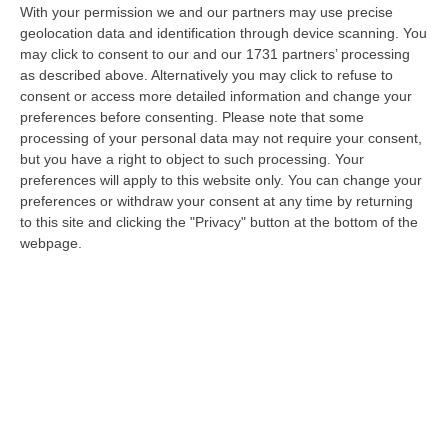
With your permission we and our partners may use precise
Reggio Calabria, Due Poliziotti Fuori Servizio Salvano Una Donna
geolocation data and identification through device scanning. You
Colta Da Un Malore In Spiaggia
may click to consent to our and our 1731 partners’ processing
“REGGIO CALABRIA Nei giorni scorsi, due poliziotti del Commissariato di
as described above. Alternatively you may click to refuse to
Pubblica Sicurezza di Gioia Tauro, liberi dal servizio, sono interve…
consent or access more detailed information and change your
preferences before consenting.
Please note that some
06 Agosto, 11:52
processing of your personal data may not require your consent,
but you have a right to object to such processing. Your
Musica In Lutto, Morto A 86 Anni Il Cantautore Francesco Guccini
preferences will apply to this website only. You can change your
“È morto Francesco Guccini, uno dei più grandi cantautori italiani. Il
preferences or withdraw your consent at any time by returning
“Maestrone” si è spento questa mattina a Pavana, sull’Appennino tosco…
to this site and clicking the "Privacy" button at the bottom of the
06 Agosto, 11:22
webpage.
Gelato, In Calabria Le Famiglie Spendono 60 Milioni L’anno
“CATANZARO Le famiglie calabresi spendono ogni anno circa 60 milioni
di euro per acquistare gelati e oltre sette laboratori su dieci presen…
06 Agosto, 11:21
Edizioni provinciali