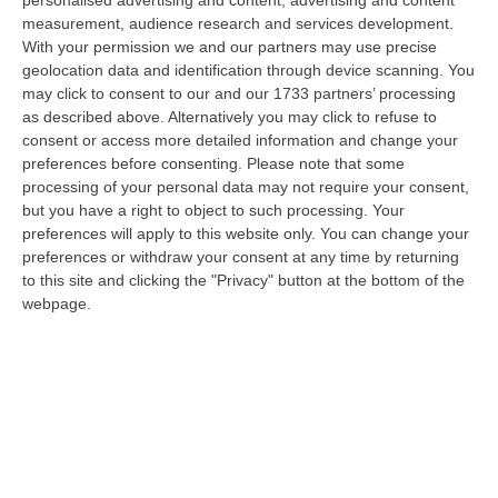
tante voci che ogni giorno raccontano, studiano, proteggono e v…
measurement, audience research and services development.
09 Agosto, 12:52
With your permission we and our partners may use precise
geolocation data and identification through device scanning. You
Evade Dai Domiciliari, Boss Ergastolano Torna In Carcere
may click to consent to our and our 1733 partners’ processing
as described above. Alternatively you may click to refuse to
“È tornato in carcere Giovanni Calasso, 61 anni, storico esponente della
consent or access more detailed information and change your
Sacra Corona Unita e già condannato all’ergastolo, arrestato il 1°…
preferences before consenting.
Please note that some
09 Agosto, 12:18
processing of your personal data may not require your consent,
but you have a right to object to such processing. Your
In Fiamme Nella Notte Il Capannone Di Un’azienda A
preferences will apply to this website only. You can change your
Montegiordano, Danni Da Oltre Un Milione Di Euro
preferences or withdraw your consent at any time by returning
“MONTEGIORDANO Un grosso incendio ha colpito questa notte un
to this site and clicking the "Privacy" button at the bottom of the
capannone della Sassone Tartufi, azienda di Montegiordano
webpage.
specializzata nella c…
09 Agosto, 11:59
È Morto Massimiliano Cencelli, Fu Ideatore Dell’omonimo
“manuale”
“ROMA E’ morto a Roma ieri pomeriggio Massimiliano Cencelli, aveva 90
anni. Funzionario della Democrazia Cristiana degli anni ’60, divenne f…