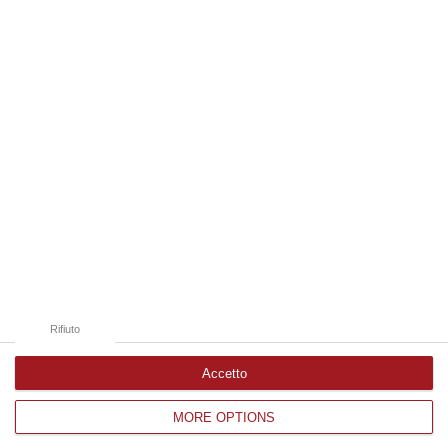
09 Agosto, 10:43
Edizioni provinciali
Catanzaro
Cosenza
Vibo Valentia
Reggio Calabria
Crotone
Rifiuto
Accetto
MORE OPTIONS
Corriere delle Calabria è una testata giornalistica di News&Com S.r.l