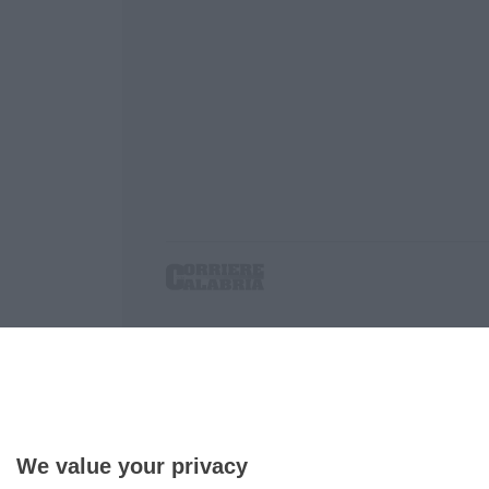
Corriere delle Calabria è una testata giornalist
P.IVA. 03199620794, Via del mare 6/G, S.Eufem
Iscrizione tribunale di Lamezia Terme 5/2011 - D
Effettua una ricerca sul Corriere delle Calabria
We value your privacy