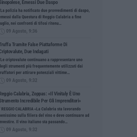
Sinopolese, Emessi Due Daspo
“La polizia ha notificato due provvedimenti di daspo,
emessi dalla Questura di Reggio Calabria a fine
luglio, nei confronti di tifosi ritenu…
09 Agosto, 9:36
Truffa Tramite False Piattaforme Di
Criptovalute, Due Indagati
“Le criptovalute continuano a rappresentare uno
degli strumenti più frequentemente utilizzati dai
truffatori per attirare potenziali vittime…
09 Agosto, 9:32
Reggio Calabria, Zoppas: «Il Vinitaly È Uno
Strumento Incredibile Per Gli Imprenditori»
” REGGIO CALABRIA «La Calabria sta lavorando
benissimo sulla filiera del vino e deve continuare ad
investire. Il vino italiano sta passando…
09 Agosto, 9:32