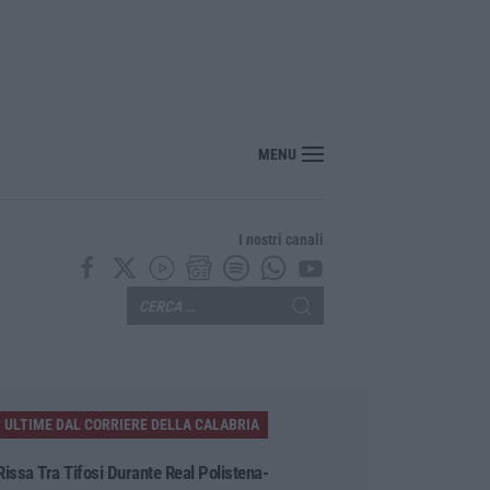
bria, Zoppas: «Il Vinitaly è uno strumento incredibile per gli imprenditori»
MENU
I nostri canali
ULTIME DAL CORRIERE DELLA CALABRIA
Rissa Tra Tifosi Durante Real Polistena-