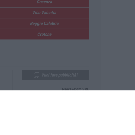
Cosenza
Vibo Valentia
Reggio Calabria
Crotone
Vuoi fare pubblicità?
News&Com SRL
Telefono:
0968-53665
Email:
newsandcom@gmail.com