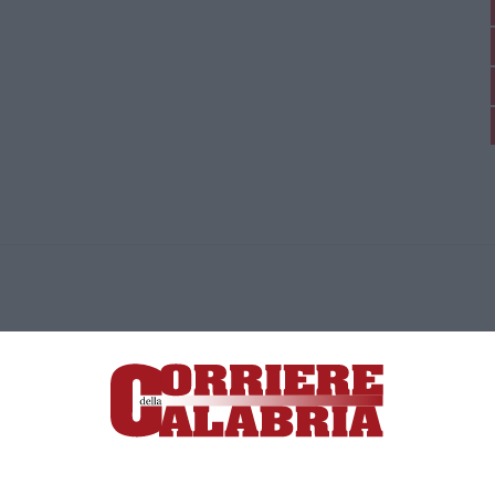
ica di News&Com S.r.l ©2012-
-2026. Tutti i diritti riservati.
ia, Lamezia Terme (CZ)
irettore responsabile Paola Militano |
Privacy