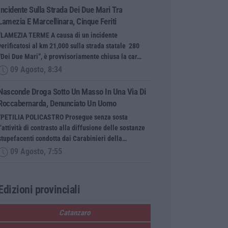
Incidente Sulla Strada Dei Due Mari Tra
Lamezia E Marcellinara, Cinque Feriti
“LAMEZIA TERME A causa di un incidente
verificatosi al km 21,000 sulla strada statale 280
“Dei Due Mari”, è provvisoriamente chiusa la car…
09 Agosto, 8:34
Nasconde Droga Sotto Un Masso In Una Via Di
Roccabernarda, Denunciato Un Uomo
“PETILIA POLICASTRO Prosegue senza sosta
l’attività di contrasto alla diffusione delle sostanze
stupefacenti condotta dai Carabinieri della…
09 Agosto, 7:55
Edizioni provinciali
Catanzaro