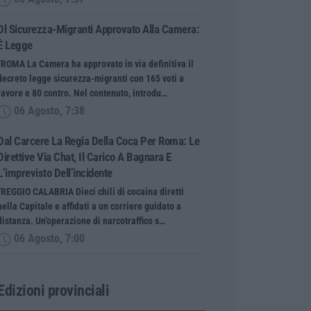
Dl Sicurezza-Migranti Approvato Alla Camera:
È Legge
“ROMA La Camera ha approvato in via definitiva il
decreto legge sicurezza-migranti con 165 voti a
favore e 80 contro. Nel contenuto, introdu…
06 Agosto, 7:38
Dal Carcere La Regia Della Coca Per Roma: Le
Direttive Via Chat, Il Carico A Bagnara E
L’imprevisto Dell’incidente
“REGGIO CALABRIA Dieci chili di cocaina diretti
nella Capitale e affidati a un corriere guidato a
distanza. Un’operazione di narcotraffico s…
06 Agosto, 7:00
Edizioni provinciali