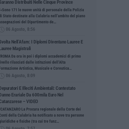
Saranno Distribuiti Nelle Cinque Province
“«Sono 171 le nuove unità di personale della Polizia
di Stato destinate alla Calabria nell’ambito del piano
assegnazioni del Dipartimento de…
06 Agosto, 8:56
Svolta Nell’Afam: I Diplomi Diventano Lauree E
Lauree Magistrali
“ROMA Da ora in poi i diplomi accademici di primo
livello rilasciati dalle istituzioni dell’Alta
Formazione Artistica, Musicale e Coreutica…
06 Agosto, 8:09
Depuratori E Illeciti Ambientali: Contestato
Danno Erariale Da 600mila Euro Nel
Catanzarese – VIDEO
“CATANZARO La Procura regionale della Corte dei
Conti della Calabria ha notificato a nove tra persone
giuridiche e fisiche (tra cui tre funz…
06 Agosto, 7:57