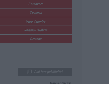
Catanzaro
Cosenza
Vibo Valentia
Reggio Calabria
Crotone
Vuoi fare pubblicità?
News&Com SRL
Telefono:
0968-53665
Email:
newsandcom@gmail.com