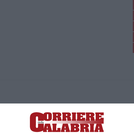
ica di News&Com S.r.l ©2012-
-2026. Tutti i diritti riservati.
ia, Lamezia Terme (CZ)
irettore responsabile Paola Militano |
Privacy