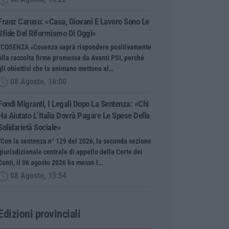
Franz Caruso: «Casa, Giovani E Lavoro Sono Le
Sfide Del Riformismo Di Oggi»
“COSENZA «Cosenza saprà rispondere positivamente
alla raccolta firme promossa da Avanti PSI, perché
gli obiettivi che la animano mettono al…
08 Agosto, 16:00
Fondi Migranti, I Legali Dopo La Sentenza: «Chi
Ha Aiutato L’Italia Dovrà Pagare Le Spese Della
Solidarietà Sociale»
“Con la sentenza n° 129 del 2026, la seconda sezione
giurisdizionale centrale di appello della Corte dei
Conti, il 06 agosto 2026 ha messo l…
08 Agosto, 15:54
Edizioni provinciali