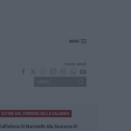
 Pinocchio a Panettieri: il piccolo borgo si trasforma in fiaba – FOTO E VIDEO
MENU
I nostri canali
ULTIME DAL CORRIERE DELLA CALABRIA
Dall’inferno Di Marcinelle Alla Sicurezza Di