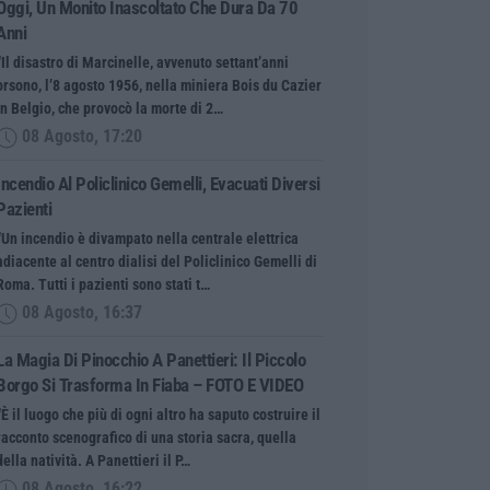
Oggi, Un Monito Inascoltato Che Dura Da 70
Anni
“Il disastro di Marcinelle, avvenuto settant’anni
orsono, l’8 agosto 1956, nella miniera Bois du Cazier
in Belgio, che provocò la morte di 2…
08 Agosto, 17:20
Incendio Al Policlinico Gemelli, Evacuati Diversi
Pazienti
“Un incendio è divampato nella centrale elettrica
adiacente al centro dialisi del Policlinico Gemelli di
Roma. Tutti i pazienti sono stati t…
08 Agosto, 16:37
La Magia Di Pinocchio A Panettieri: Il Piccolo
Borgo Si Trasforma In Fiaba – FOTO E VIDEO
“È il luogo che più di ogni altro ha saputo costruire il
racconto scenografico di una storia sacra, quella
della natività. A Panettieri il P…
08 Agosto, 16:22