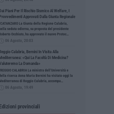
Dai Piani Per Il Rischio Sismico Al Welfare, I
Provvedimenti Approvati Dalla Giunta Regionale
“CATANZARO La Giunta della Regione Calabria,
nella seduta odierna, su proposta del presidente
Roberto Occhiuto, ha approvato il nuovo Protoc…
06 Agosto, 20:03
Reggio Calabria, Bernini In Visita Alla
Mediterranea: «Qui La Facoltà Di Medicina?
Valuteremo La Domanda»
“REGGIO CALABRIA La ministra dell’Università e
della ricerca Anna Maria Bernini ha visitato oggi la
Mediterranea di Reggio Calabria, accompa…
06 Agosto, 19:49
Edizioni provinciali