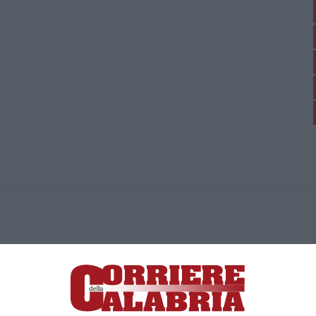
ica di News&Com S.r.l ©2012-
-2026. Tutti i diritti riservati.
ia, Lamezia Terme (CZ)
irettore responsabile Paola Militano |
Privacy