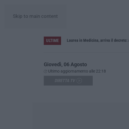
Skip to main content
ULTIME
Sistema bibliotecario vibonese, la dura replica di Soriano e Romeo: «Il fallimento è di chi ha staccato la spina»
Laurea in Medicina, arriva il decreto:
Giovedì, 06 Agosto
Ultimo aggiornamento alle 22:18
DIRETTA TV