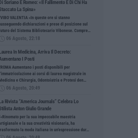
Di Soriano E Romeo: «Il Fallimento È Di Chi Ha
Staccato La Spina»
“VIBO VALENTIA «In queste ore si stanno
susseguendo dichiarazioni e prese di posizione sul
futuro del Sistema Bibliotecario Vibonese. Compre…
06 Agosto, 22:18
Laurea In Medicina, Arriva Il Decreto:
Aumentano I Posti
“ROMA Aumentano i posti disponibili per
l’immatricolazione ai corsi di laurea magistrale in
Medicina e Chirurgia, Odontoiatria e Protesi den…
06 Agosto, 20:49
La Rivista “America Journals” Celebra Lo
Stilista Anton Giulio Grande
“«Rinomato per la sua impeccabile maestria
artigianale e la sua creatività visionaria, ha
trasformato la moda italiana in un’espressione dur…
06 Agosto, 20:48