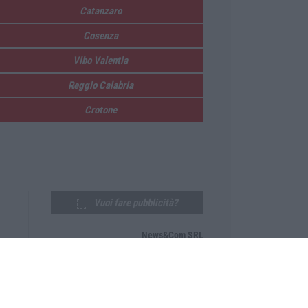
Catanzaro
Cosenza
Vibo Valentia
Reggio Calabria
Crotone
Vuoi fare pubblicità?
News&Com SRL
Telefono:
0968-53665
Email:
newsandcom@gmail.com