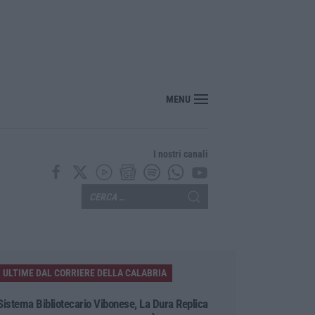
“America Journals” celebra lo stilista Anton Giulio Grande
MENU
I nostri canali
ULTIME DAL CORRIERE DELLA CALABRIA
Sistema Bibliotecario Vibonese, La Dura Replica