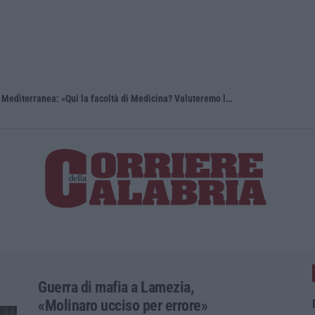
Reggio Calabria, Bernini in visita alla Mediterranea: «Qui la facoltà di Medicina? Valuteremo la domanda»
Guerra di mafia a Lamezia,
«Molinaro ucciso per errore»