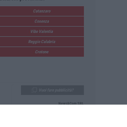
Catanzaro
Cosenza
Vibo Valentia
Reggio Calabria
Crotone
Vuoi fare pubblicità?
News&Com SRL
Telefono:
0968-53665
Email:
newsandcom@gmail.com