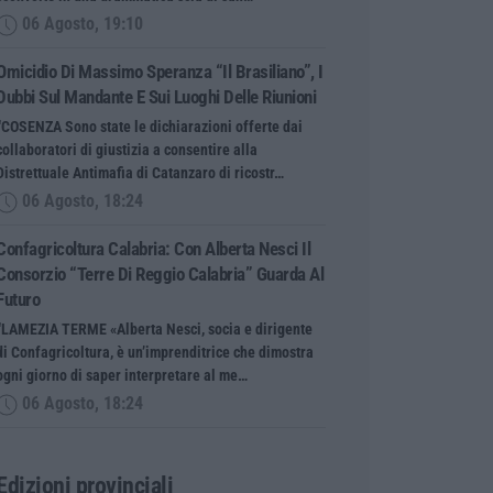
06 Agosto, 19:10
Omicidio Di Massimo Speranza “il Brasiliano”, I
Dubbi Sul Mandante E Sui Luoghi Delle Riunioni
“COSENZA Sono state le dichiarazioni offerte dai
collaboratori di giustizia a consentire alla
Distrettuale Antimafia di Catanzaro di ricostr…
06 Agosto, 18:24
Confagricoltura Calabria: Con Alberta Nesci Il
Consorzio “Terre Di Reggio Calabria” Guarda Al
Futuro
“LAMEZIA TERME «Alberta Nesci, socia e dirigente
di Confagricoltura, è un’imprenditrice che dimostra
ogni giorno di saper interpretare al me…
06 Agosto, 18:24
Edizioni provinciali