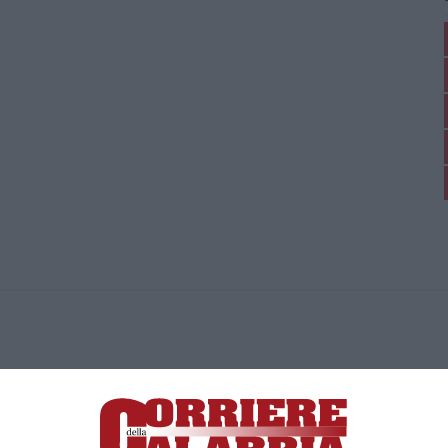
ica di News&Com S.r.l ©2012-
-2026. Tutti i diritti riservati.
ia, Lamezia Terme (CZ)
irettore responsabile Paola Militano |
Privacy