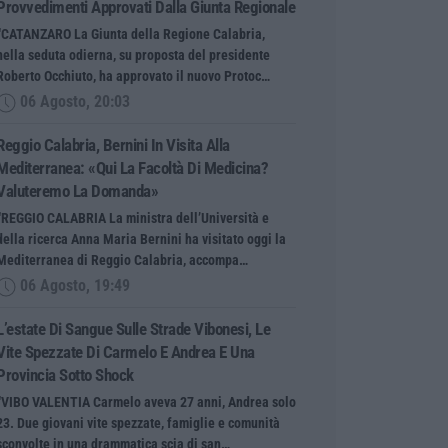
Provvedimenti Approvati Dalla Giunta Regionale
“CATANZARO La Giunta della Regione Calabria,
nella seduta odierna, su proposta del presidente
Roberto Occhiuto, ha approvato il nuovo Protoc…
06 Agosto, 20:03
Reggio Calabria, Bernini In Visita Alla
Mediterranea: «Qui La Facoltà Di Medicina?
Valuteremo La Domanda»
“REGGIO CALABRIA La ministra dell’Università e
della ricerca Anna Maria Bernini ha visitato oggi la
Mediterranea di Reggio Calabria, accompa…
06 Agosto, 19:49
L’estate Di Sangue Sulle Strade Vibonesi, Le
Vite Spezzate Di Carmelo E Andrea E Una
Provincia Sotto Shock
“VIBO VALENTIA Carmelo aveva 27 anni, Andrea solo
23. Due giovani vite spezzate, famiglie e comunità
sconvolte in una drammatica scia di san…