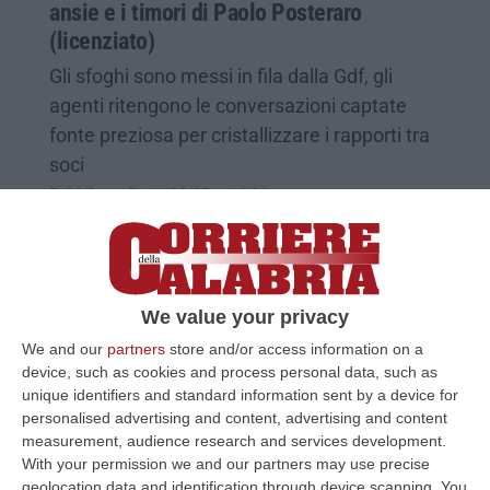
ansie e i timori di Paolo Posteraro
(licenziato)
Gli sfoghi sono messi in fila dalla Gdf, gli
agenti ritengono le conversazioni captate
fonte preziosa per cristallizzare i rapporti tra
soci
Pubblicato il: 11/08/25 – 16:06
We value your privacy
We and our
partners
store and/or access information on a
device, such as cookies and process personal data, such as
unique identifiers and standard information sent by a device for
personalised advertising and content, advertising and content
measurement, audience research and services development.
With your permission we and our partners may use precise
geolocation data and identification through device scanning. You