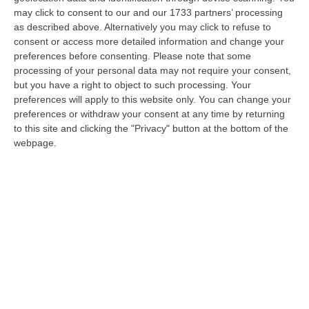
may click to consent to our and our 1733 partners’ processing
Inchiesta alla Cittadella, “Riesame bis”:
as described above. Alternatively you may click to refuse to
restituiti i due smartphone sequestrati ad
consent or access more detailed information and change your
Ernesto Ferraro
preferences before consenting.
Please note that some
processing of your personal data may not require your consent,
Accolto il ricorso dell’avvocato Serravalle. I
but you have a right to object to such processing. Your
giudici segnalano «l’applicazione
preferences will apply to this website only. You can change your
dell’operatività del divieto di bis in idem tra
preferences or withdraw your consent at any time by returning
procedimenti»
to this site and clicking the "Privacy" button at the bottom of the
webpage.
Pubblicato il: 10/08/25 – 10:30