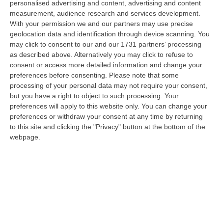
personalised advertising and content, advertising and content
laurea magistrale in Medicina e Chirurgia, Odontoiatria e Protesi den…
measurement, audience research and services development.
06 Agosto, 20:49
With your permission we and our partners may use precise
geolocation data and identification through device scanning. You
La Rivista “America Journals” Celebra Lo Stilista Anton Giulio
may click to consent to our and our 1731 partners’ processing
Grande
as described above. Alternatively you may click to refuse to
“«Rinomato per la sua impeccabile maestria artigianale e la sua
consent or access more detailed information and change your
creatività visionaria, ha trasformato la moda italiana in un’espressione
preferences before consenting.
Please note that some
dur…
processing of your personal data may not require your consent,
06 Agosto, 20:48
but you have a right to object to such processing. Your
preferences will apply to this website only. You can change your
Dai Piani Per Il Rischio Sismico Al Welfare, I Provvedimenti
preferences or withdraw your consent at any time by returning
to this site and clicking the "Privacy" button at the bottom of the
Approvati Dalla Giunta Regionale
webpage.
“CATANZARO La Giunta della Regione Calabria, nella seduta odierna, su
proposta del presidente Roberto Occhiuto, ha approvato il nuovo Protoc…
06 Agosto, 20:03
Reggio Calabria, Bernini In Visita Alla Mediterranea: «Qui La
Facoltà Di Medicina? Valuteremo La Domanda»
“REGGIO CALABRIA La ministra dell’Università e della ricerca Anna Maria
Bernini ha visitato oggi la Mediterranea di Reggio Calabria, accompa…