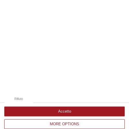
06 Agosto, 19:49
Edizioni provinciali
Catanzaro
Cosenza
Vibo Valentia
Reggio Calabria
Crotone
Rifiuto
Accetto
MORE OPTIONS