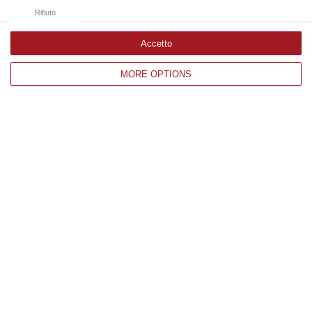
Rifiuto
Accetto
MORE OPTIONS
Festa grande anche a Reggio Calabria,
veglione in piazza fino a notte fonda –
FOTO
Tantissime persone hanno salutato l’arrivo
del 2024 con la musica di diversi dj locali
Pubblicato il: 01/01/24 – 13:04
1
…
14
15
16
17
18
19
20
…
40