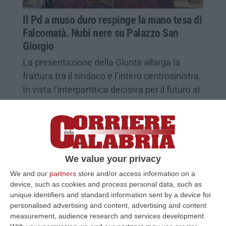
Il Pd a muso duro respinge la mano tesa di
Falcomatà. Nubi nere su Palazzo San
Giorgio
La presentazione della Giunta allarga la
frattura tra il sindaco e l’intero centrosinistra.
In vista l’interpartitica decisiva per il futuro al
Comune
Pubblicato il: 06/01/24 – 21:06
We value your privacy
We and our
partners
store and/or access information on a
device, such as cookies and process personal data, such as
unique identifiers and standard information sent by a device for
personalised advertising and content, advertising and content
measurement, audience research and services development.