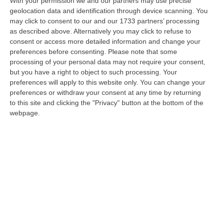
With your permission we and our partners may use precise
geolocation data and identification through device scanning. You
may click to consent to our and our 1733 partners’ processing
as described above. Alternatively you may click to refuse to
Reggio, il Pd duro su Falcomatà:
consent or access more detailed information and change your
«Antidemocratico e individualista»
preferences before consenting.
Please note that some
processing of your personal data may not require your consent,
La reazione del Partito Democratico alla
but you have a right to object to such processing. Your
nuova giunta: «Fatto grave, inedito e
preferences will apply to this website only. You can change your
divisivo». Critiche anche dal Psi. FI annuncia
preferences or withdraw your consent at any time by returning
to this site and clicking the "Privacy" button at the bottom of the
mozione di sfiducia
webpage.
Pubblicato il: 06/01/24 – 15:44