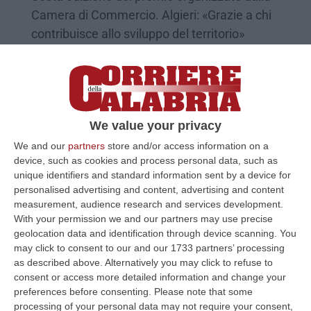
Camera di Commercio. Algieri: «Grazie a chi
contribuisce allo sviluppo del territorio»
Pubblicato il: 11/05/24 – 12:02
We value your privacy
We and our
partners
store and/or access information on a
device, such as cookies and process personal data, such as
unique identifiers and standard information sent by a device for
personalised advertising and content, advertising and content
measurement, audience research and services development.
With your permission we and our partners may use precise
geolocation data and identification through device scanning. You
may click to consent to our and our 1733 partners’ processing
Le case history di successo delle
as described above. Alternatively you may click to refuse to
“Imprese storiche” della provincia di
consent or access more detailed information and change your
Cosenza – VIDEO
preferences before consenting.
Please note that some
processing of your personal data may not require your consent,