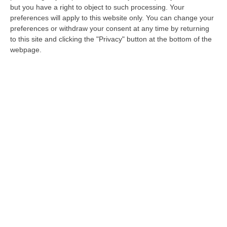
Il riconoscimento della Camera di
but you have a right to object to such processing. Your
Commercio agli imprenditori che
preferences will apply to this website only. You can change your
preferences or withdraw your consent at any time by returning
contribuiscono allo sviluppo economico del
to this site and clicking the "Privacy" button at the bottom of the
territorio
webpage.
Pubblicato il: 20/07/21 – 13:19
ULTIME DAL CORRIERE DELLA CALABRIA
Sistema Bibliotecario Vibonese, La Dura Replica Di Soriano E
Romeo: «Il Fallimento È Di Chi Ha Staccato La Spina»
“VIBO VALENTIA «In queste ore si stanno susseguendo dichiarazioni e
prese di posizione sul futuro del Sistema Bibliotecario Vibonese.
Compre…
06 Agosto, 22:18
Laurea In Medicina, Arriva Il Decreto: Aumentano I Posti
“ROMA Aumentano i posti disponibili per l’immatricolazione ai corsi di