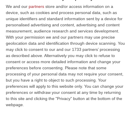
patrimonio per i figli: «il programma
We and our
partners
store and/or access information on a
criminoso» dei Piromalli a Gioia Tauro
device, such as cookies and process personal data, such as
unique identifiers and standard information sent by a device for
L’acquisizione di immobili con il meccanismo
personalised advertising and content, advertising and content
delle intestazioni fittizie. Il modus operandi:
measurement, audience research and services development.
una volta incamerato il denaro «glieli deve
With your permission we and our partners may use precise
geolocation data and identification through device scanning. You
tornare perc…
may click to consent to our and our 1733 partners’ processing
Pubblicato il: 06/10/25 – 6:47
as described above. Alternatively you may click to refuse to
consent or access more detailed information and change your
preferences before consenting.
Please note that some
processing of your personal data may not require your consent,
but you have a right to object to such processing. Your
preferences will apply to this website only. You can change your
preferences or withdraw your consent at any time by returning
to this site and clicking the "Privacy" button at the bottom of the
webpage.