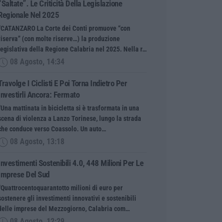
“saltate”. Le Criticità Della Legislazione
Regionale Nel 2025
“CATANZARO La Corte dei Conti promuove “con
riserva” (con molte riserve…) la produzione
legislativa della Regione Calabria nel 2025. Nella r…
08 Agosto, 14:34
Travolge I Ciclisti E Poi Torna Indietro Per
Investirli Ancora: Fermato
“Una mattinata in bicicletta si è trasformata in una
scena di violenza a Lanzo Torinese, lungo la strada
che conduce verso Coassolo. Un auto…
08 Agosto, 13:18
Investimenti Sostenibili 4.0, 448 Milioni Per Le
Imprese Del Sud
“Quattrocentoquarantotto milioni di euro per
sostenere gli investimenti innovativi e sostenibili
delle imprese del Mezzogiorno, Calabria com…
08 Agosto, 12:29