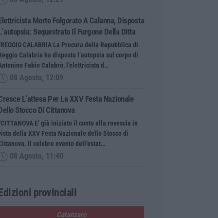
Elettricista Morto Folgorato A Calanna, Disposta
L’autopsia: Sequestrato Il Furgone Della Ditta
“REGGIO CALABRIA La Procura della Repubblica di
Reggio Calabria ha disposto l’autopsia sul corpo di
Antonino Fabio Calabrò, l’elettricista d…
08 Agosto, 12:09
Cresce L’attesa Per La XXV Festa Nazionale
Dello Stocco Di Cittanova
“CITTANOVA E’ già iniziato il conto alla rovescia in
vista della XXV Festa Nazionale dello Stocco di
Cittanova. Il celebre evento dell’estat…
08 Agosto, 11:40
Edizioni provinciali
Catanzaro