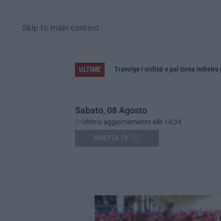
Skip to main content
ULTIME
“Carenze informative” e procedure spesso “saltate”. Le criticità della legislazione regionale nel 2025
Travolge i ciclisti e poi torna indietro
Sabato, 08 Agosto
Ultimo aggiornamento alle 14:34
DIRETTA TV