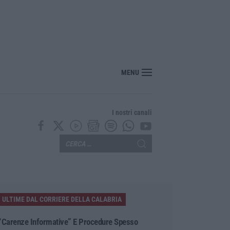
i sostenibili 4.0, 448 milioni per le imprese del Sud
MENU
I nostri canali
ULTIME DAL CORRIERE DELLA CALABRIA
“Carenze Informative” E Procedure Spesso