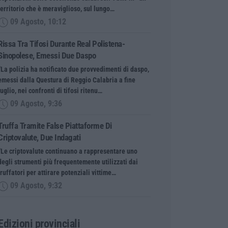
territorio che è meraviglioso, sul lungo…
09 Agosto, 10:12
Rissa Tra Tifosi Durante Real Polistena-
Sinopolese, Emessi Due Daspo
“La polizia ha notificato due provvedimenti di daspo,
emessi dalla Questura di Reggio Calabria a fine
luglio, nei confronti di tifosi ritenu…
09 Agosto, 9:36
Truffa Tramite False Piattaforme Di
Criptovalute, Due Indagati
“Le criptovalute continuano a rappresentare uno
degli strumenti più frequentemente utilizzati dai
truffatori per attirare potenziali vittime…
09 Agosto, 9:32
Edizioni provinciali