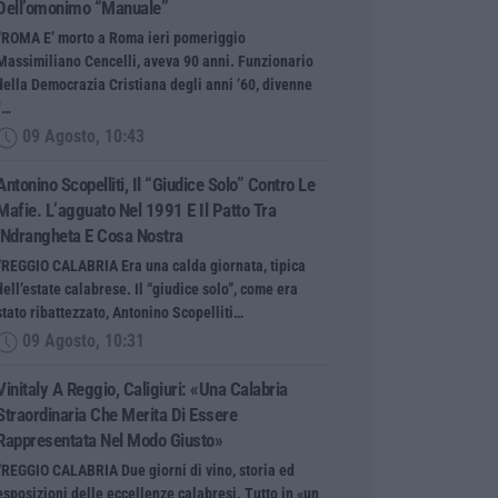
Dell’omonimo “manuale”
“ROMA E’ morto a Roma ieri pomeriggio
Massimiliano Cencelli, aveva 90 anni. Funzionario
della Democrazia Cristiana degli anni ’60, divenne
f…
09 Agosto, 10:43
Antonino Scopelliti, Il “giudice Solo” Contro Le
Mafie. L’agguato Nel 1991 E Il Patto Tra
‘ndrangheta E Cosa Nostra
“REGGIO CALABRIA Era una calda giornata, tipica
dell’estate calabrese. Il “giudice solo”, come era
stato ribattezzato, Antonino Scopelliti…
09 Agosto, 10:31
Vinitaly A Reggio, Caligiuri: «Una Calabria
Straordinaria Che Merita Di Essere
Rappresentata Nel Modo Giusto»
“REGGIO CALABRIA Due giorni di vino, storia ed
esposizioni delle eccellenze calabresi. Tutto in «un