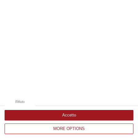
08 Agosto, 19:38
Edizioni provinciali
Catanzaro
Cosenza
Vibo Valentia
Reggio Calabria
Crotone
Rifiuto
Accetto
MORE OPTIONS
Corriere delle Calabria è una testata giornalistica di News&Com S.r.l