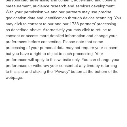
Milano, Bologna, Roma e Napoli. Ci presenteremo come Futuro
measurement, audience research and services development.
nazionale…
With your permission we and our partners may use precise
08 Agosto, 22:19
geolocation data and identification through device scanning. You
may click to consent to our and our 1733 partners’ processing
Messina, I “No Ponte” Di Nuovo In Marcia
as described above. Alternatively you may click to refuse to
consent or access more detailed information and change your
“MESSINA “Chiediamo che venga chiusa la società Stretto di Messina. La
preferences before consenting.
Please note that some
liquidazione era stata già indicata dal governo Monti nel 2013, e la…
processing of your personal data may not require your consent,
08 Agosto, 21:20
but you have a right to object to such processing. Your
preferences will apply to this website only. You can change your
Vinitaly And The City A Reggio: Il Grande Abbraccio Tra Identità
preferences or withdraw your consent at any time by returning
Del Territorio, Storia E Cultura – FOTO
to this site and clicking the "Privacy" button at the bottom of the
“REGGIO CALABRIA Vinitaly and the City arriva a Reggio Calabria. Dopo il
webpage.
successo dell’edizione di Sibari, dove la manifestazione ha fatto s…
08 Agosto, 20:47
Pride, La “prima Volta” Dell’onda Arcobaleno A Catanzaro. In
Migliaia In Marcia Per I Diritti E La Libertà – FOTO
“CATANZARO Una prima volta destinata a lasciare un segno nella storia
della città. Catanzaro oggi celebra il suo primo Pride: colori, musica…